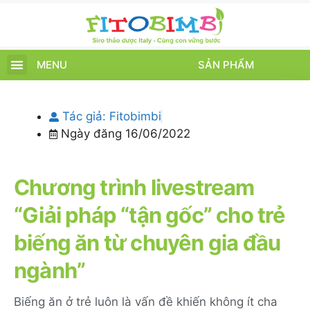
MENU
SẢN PHẨM
TRANG CHỦ
SẢN PHẨM
CHĂM SÓC TRẺ
TIN TỨC – SỰ KIỆN
GIỚI THIỆU
ĐIỂM BÁN
TÍCH ĐIỂM
Tác giả:
Fitobimbi
Ngày đăng
16/06/2022
Chương trình livestream
“Giải pháp “tận gốc” cho trẻ
biếng ăn từ chuyên gia đầu
ngành”
Biếng ăn ở trẻ luôn là vấn đề khiến không ít cha