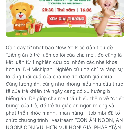
Gần đây tờ nhật báo New York có dẫn tiêu đề
“Biếng ăn ở trẻ luôn có lỗi của cha mẹ”, đó cũng là
kết luận từ 1 nghiên cứu bởi nhóm các nhà khoa
học tại ĐH Michigan. Nghiên cứu đã chỉ ra rằng sự
lo lắng thái quá của cha mẹ do đánh giá chưa
đúng lượng ăn, cũng như không hiểu nhu cầu thực
tế của trẻ khiến trẻ ngày càng có xu hướng bị
biếng ăn. Để giúp cha mẹ thấu hiểu thêm về “chiếc
bụng” của trẻ, để trẻ tự giác ăn ngon miệng và
phát triển khỏe mạnh, nhãn hàng Fitobimbi đã tổ
chức chương trình livestream “CON ĂN NGON, ĂN
NGON! CON VUI HƠN VUI HƠN! GIẢI PHÁP “TẬN