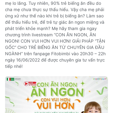
mẹ lo lắng. Tuy nhiên, 90% trẻ biếng ăn đều do
cha mẹ chưa thực sự thấu hiểu. Vậy cha mẹ phải
ứng xử như thế nào khi trẻ bị biếng ăn? Làm sao
để thấu hiểu trẻ, để trẻ tự giác ăn ngon miệng và
phát triển khỏe mạnh? Mẹ hãy tham gia ngay
chương trình livestream “CON ĂN NGON, ĂN
NGON! CON VUI HƠN VUI HƠN! GIẢI PHÁP “TẬN
GỐC” CHO TRẺ BIẾNG ĂN TỪ CHUYÊN GIA ĐẦU
NGÀNH” trên fanpage Fitobimbi vào 20h30 – 22h
ngày 16/06/2022 để được chuyên gia tư vấn trực
tiếp nhé!