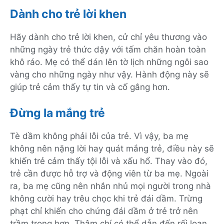
Dành cho trẻ lời khen
Hãy dành cho trẻ lời khen, cử chỉ yêu thương vào
những ngày trẻ thức dậy với tấm chăn hoàn toàn
khô ráo. Mẹ có thể dán lên tờ lịch những ngôi sao
vàng cho những ngày như vậy. Hành động này sẽ
giúp trẻ cảm thấy tự tin và cố gắng hơn.
Đừng la mắng trẻ
Tè dầm không phải lỗi của trẻ. Vì vậy, ba mẹ
không nên nặng lời hay quát mắng trẻ, điều này sẽ
khiến trẻ cảm thấy tội lỗi và xấu hổ. Thay vào đó,
trẻ cần được hỗ trợ và động viên từ ba mẹ. Ngoài
ra, ba mẹ cũng nên nhắn nhủ mọi người trong nhà
không cười hay trêu chọc khi trẻ đái dầm. Trừng
phạt chỉ khiến cho chứng đái dầm ở trẻ trở nên
trầm trọng hơn. Thậm chí có thể dẫn đến rối loạn