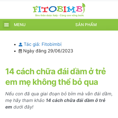
MENU
SẢN PHẨM
TRANG CHỦ
SẢN PHẨM
CHĂM SÓC TRẺ
TIN TỨC – SỰ KIỆN
GIỚI THIỆU
ĐIỂM BÁN
TÍCH ĐIỂM
Tác giả:
Fitobimbi
Ngày đăng
29/06/2023
14 cách chữa đái dầm ở trẻ
em mẹ không thể bỏ qua
Nếu con đã qua giai đoạn bỏ bỉm mà vẫn đái dầm,
mẹ hãy tham khảo
14 cách chữa đái dầm ở trẻ
em
dưới đây!