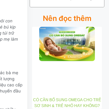
Nên đọc thêm
uôi con
é bú kịp
 túi trữ
úp mẹ làm
 các bà mẹ
t lượng
iệu cao cấp
chuyển đầu
CÓ CẦN BỔ SUNG OMEGA CHO TRẺ
SƠ SINH & TRẺ NHỎ HAY KHÔNG?