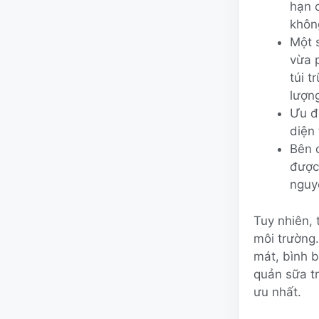
hạn c
khôn
Một 
vừa 
túi t
lượn
Ưu đ
diện 
Bên 
được
nguy
Tuy nhiên, 
môi trường.
mát, bình 
quản sữa tr
ưu nhất.