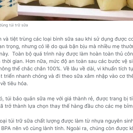
dùng túi trữ sữa
h và tiệt trùng các loại bình sữa sau khi sử dụng được c
an trọng, nhưng có lẽ do quá bận bịu mà nhiều mẹ thư
này. Toàn bộ quá trình này được làm hoàn toàn thủ cô
 thời gian. Hơn nữa, mức độ an toàn sau các bước vệ s
ông thể chắc chắn 100%. Về lâu về dài, vi khuẩn tích tụ
át triển nhanh chóng và đi theo sữa xâm nhập vào cơ th
về tiêu hóa.
, túi bảo quản sữa mẹ với giá thành rẻ, được trang bị t
đã trở thành lựa chọn thay thế hàng đầu cho các mẹ bỉm
loại túi trữ sữa chất lượng được làm từ nhựa nguyên sin
 BPA nên vô cùng lành tính. Ngoài ra, chúng còn được k