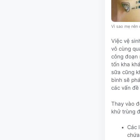
Vì sao mẹ nên 
Việc vệ sin
vô cùng qu
công đoạn 
tốn kha khá
sữa cũng kh
bình sẽ ph
các vấn đề 
Thay vào đó
khử trùng 
Các 
chứa