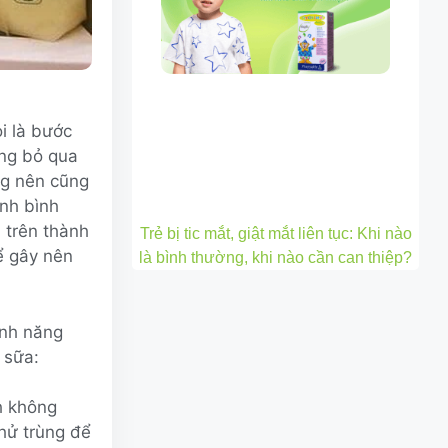
oi là bước
ờng bỏ qua
ng nên cũng
inh bình
 trên thành
Trẻ bị tic mắt, giật mắt liên tục: Khi nào
ể gây nên
là bình thường, khi nào cần can thiệp?
ính năng
 sữa:
h không
hử trùng để