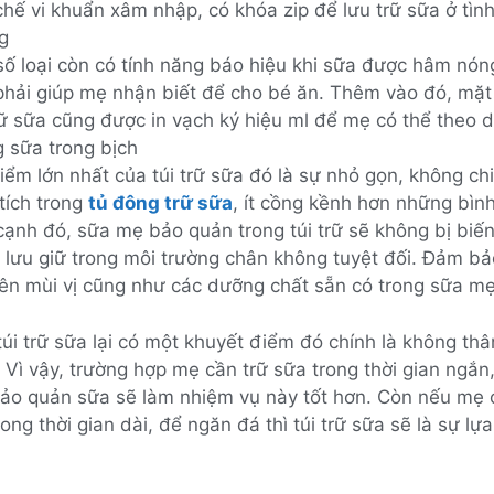
hế vi khuẩn xâm nhập, có khóa zip để lưu trữ sữa ở tìn
g
số loại còn có tính năng báo hiệu khi sữa được hâm nón
phải giúp mẹ nhận biết để cho bé ăn. Thêm vào đó, mặt
rữ sữa cũng được in vạch ký hiệu ml để mẹ có thể theo 
g sữa trong bịch
iểm lớn nhất của túi trữ sữa đó là sự nhỏ gọn, không ch
tích trong
tủ đông trữ sữa
, ít cồng kềnh hơn những bìn
cạnh đó, sữa mẹ bảo quản trong túi trữ sẽ không bị biế
 lưu giữ trong môi trường chân không tuyệt đối. Đảm bả
ên mùi vị cũng như các dưỡng chất sẵn có trong sữa m
túi trữ sữa lại có một khuyết điểm đó chính là không thâ
 Vì vậy, trường hợp mẹ cần trữ sữa trong thời gian ngắn
bảo quản sữa sẽ làm nhiệm vụ này tốt hơn. Còn nếu mẹ
ong thời gian dài, để ngăn đá thì túi trữ sữa sẽ là sự lựa