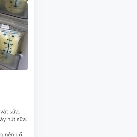
 vắt sữa.
áy hút sữa.
ng nên đổ