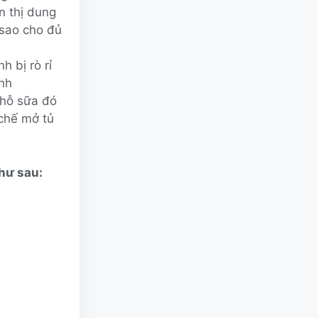
ển thị dung
 sao cho đủ
h bị rò rỉ
ạnh
chỗ sữa đó
 chế mở tủ
như sau: