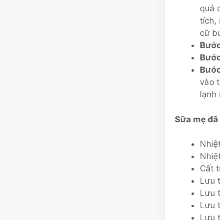
quá đ
tích
cữ b
Bước
Bước
Bước
vào t
lạnh
Sữa mẹ đã 
Nhiệt
Nhiệ
Cất t
Lưu t
Lưu t
Lưu t
Lưu 