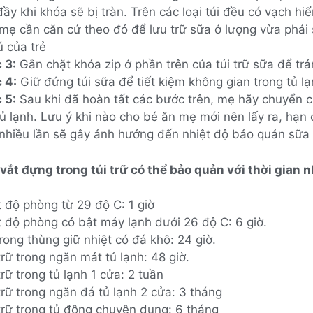
ầy khi khóa sẽ bị tràn. Trên các loại túi đều có vạch hi
, mẹ cần căn cứ theo đó để lưu trữ sữa ở lượng vừa phải
ú của trẻ
 3:
Gắn chặt khóa zip ở phần trên của túi trữ sữa để trán
 4:
Giữ đứng túi sữa để tiết kiệm không gian trong tủ l
 5:
Sau khi đã hoàn tất các bước trên, mẹ hãy chuyển 
ủ lạnh. Lưu ý khi nào cho bé ăn mẹ mới nên lấy ra, hạn
 nhiều lần sẽ gây ảnh hưởng đến nhiệt độ bảo quản sữa
vắt đựng trong túi trữ có thể bảo quản với thời gian 
 độ phòng từ 29 độ C: 1 giờ
t độ phòng có bật máy lạnh dưới 26 độ C: 6 giờ.
rong thùng giữ nhiệt có đá khô: 24 giờ.
rữ trong ngăn mát tủ lạnh: 48 giờ.
rữ trong tủ lạnh 1 cửa: 2 tuần
rữ trong ngăn đá tủ lạnh 2 cửa: 3 tháng
trữ trong tủ đông chuyên dụng: 6 tháng