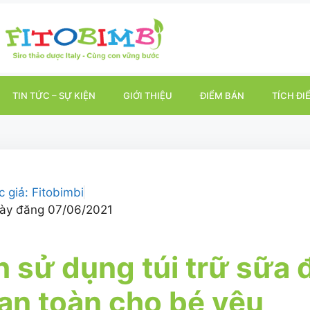
TIN TỨC – SỰ KIỆN
GIỚI THIỆU
ĐIỂM BÁN
TÍCH ĐI
c giả:
Fitobimbi
ày đăng
07/06/2021
 sử dụng túi trữ sữa
an toàn cho bé yêu