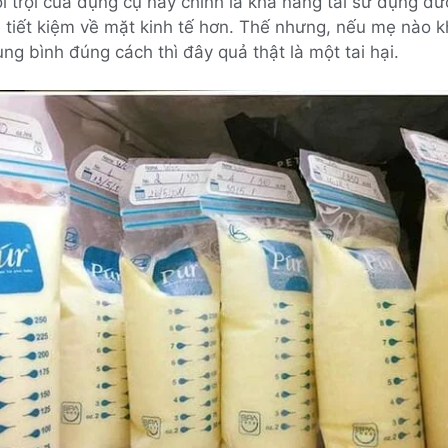
 trội của dụng cụ này chính là khả năng tái sử dụng đư
 tiết kiệm về mặt kinh tế hơn. Thế nhưng, nếu mẹ nào k
rùng bình đúng cách thì đây quả thật là một tai hại.