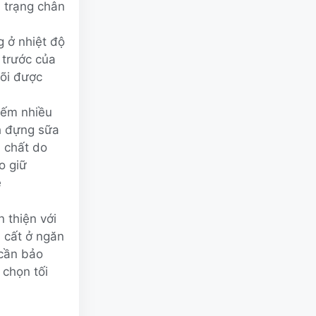
h trạng chân
g ở nhiệt độ
 trước của
dõi được
iếm nhiều
h đựng sữa
n chất do
o giữ
ẹ
n thiện với
, cất ở ngăn
 cần bảo
 chọn tối