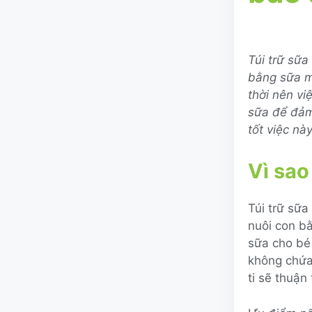
Túi trữ sữa
bằng sữa m
thời nên vi
sữa để đảm
tốt việc này
Vì sao
Túi trữ sữa
nuôi con b
sữa cho bé
không chứa
ti sẽ thuận