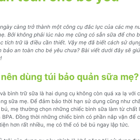
 ngày càng trở thành một công cụ đắc lực của các mẹ n
ẹ. Bởi không phải lúc nào mẹ cũng có sẵn sữa để cho b
ệc tích trữ là điều cần thiết. Vậy mẹ đã biết cách sử dụng
 bảo an toàn cho bé yêu chưa? Bài viết dưới đây sẽ gi
!
 nên dùng túi bảo quản sữa mẹ?
 và bình trữ sữa là hai dụng cụ không còn quá xa lạ với
ằng sữa mẹ. Để đảm bảo thời hạn sử dụng cũng như chấ
 bú, mẹ thường chọn những chiếc bình sữa làm từ chất l
 BPA. Đồng thời những chiếc bình có phần nắp vặn để 
 tiện hơn rất nhiều, mẹ có thể có bé bú ngay lập tức.