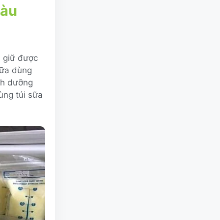
iàu
a giữ được
sữa dùng
inh dưỡng
ùng túi sữa