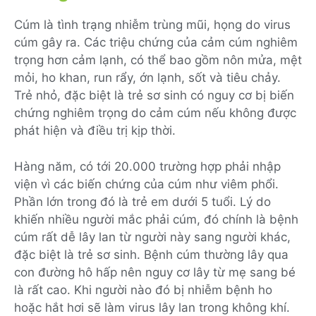
Cúm là tình trạng nhiễm trùng mũi, họng do virus
cúm gây ra. Các triệu chứng của cảm cúm nghiêm
trọng hơn cảm lạnh, có thể bao gồm nôn mửa, mệt
mỏi, ho khan, run rẩy, ớn lạnh, sốt và tiêu chảy.
Trẻ nhỏ, đặc biệt là trẻ sơ sinh có nguy cơ bị biến
chứng nghiêm trọng do cảm cúm nếu không được
phát hiện và điều trị kịp thời.
Hàng năm, có tới 20.000 trường hợp phải nhập
viện vì các biến chứng của cúm như viêm phổi.
Phần lớn trong đó là trẻ em dưới 5 tuổi. Lý do
khiến nhiều người mắc phải cúm, đó chính là bệnh
cúm rất dễ lây lan từ người này sang người khác,
đặc biệt là trẻ sơ sinh. Bệnh cúm thường lây qua
con đường hô hấp nên nguy cơ lây từ mẹ sang bé
là rất cao. Khi người nào đó bị nhiễm bệnh ho
hoặc hắt hơi sẽ làm virus lây lan trong không khí.