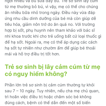
ngơi nhiều và bú sữa đầy đủ. Trẻ sơ sinh lây cúm
từ mẹ thường bỏ bú, vì vậy, mẹ có thể cho chúng
ăn nhiều bữa nhỏ trong ngày. Điều này vừa đáp
ứng nhu cầu dinh dưỡng của bé mà còn giúp dễ
tiêu hóa, giảm nôn trớ do ăn quá no. Với trường
hợp bị sốt, phụ huynh nên tham khảo với bác sĩ
nhi khoa trước khi cho trẻ uống bất cứ loại thuốc gì
để hạ sốt. Ngoài ra, mẹ có thể áp dụng các cách
hạ sốt tự nhiên như chườm ấm để giúp bé thoải
mái và hỗ trợ điều trị tốt hơn.
Trẻ sơ sinh bị lây cảm cúm từ mẹ
có nguy hiểm không?
Phần lớn trẻ sơ sinh bị cảm cúm thường tự khỏi
sau 7 – 10 ngày. Tuy nhiên, nếu cha mẹ chủ quan,
trì hoãn việc điều trị hoặc chăm sóc bé không
đúng cách, bệnh có thể dẫn đến một số biến