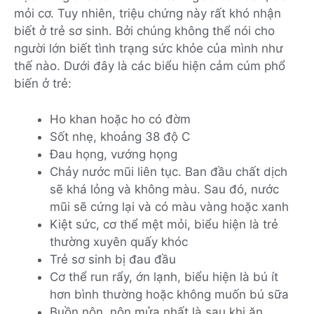
mỏi cơ. Tuy nhiên, triệu chứng này rất khó nhận
biết ở trẻ sơ sinh. Bởi chúng không thể nói cho
người lớn biết tình trạng sức khỏe của mình như
thế nào. Dưới đây là các biểu hiện cảm cúm phổ
biến ở trẻ:
Ho khan hoặc ho có đờm
Sốt nhẹ, khoảng 38 độ C
Đau họng, vướng họng
Chảy nước mũi liên tục. Ban đầu chất dịch
sẽ khá lỏng và không màu. Sau đó, nước
mũi sẽ cứng lại và có màu vàng hoặc xanh
Kiệt sức, cơ thể mệt mỏi, biểu hiện là trẻ
thường xuyên quấy khóc
Trẻ sơ sinh bị đau đầu
Cơ thể run rẩy, ớn lạnh, biểu hiện là bú ít
hơn bình thường hoặc không muốn bú sữa
Buồn nôn, nôn mửa nhất là sau khi ăn