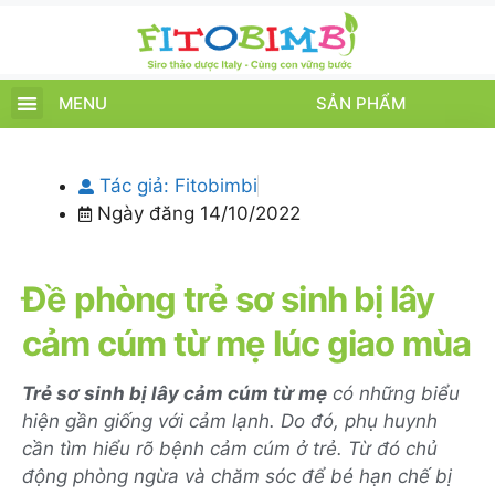
MENU
SẢN PHẨM
TRANG CHỦ
SẢN PHẨM
CHĂM SÓC TRẺ
TIN TỨC – SỰ KIỆN
GIỚI THIỆU
ĐIỂM BÁN
TÍCH ĐIỂM
Tác giả:
Fitobimbi
Ngày đăng
14/10/2022
Đề phòng trẻ sơ sinh bị lây
cảm cúm từ mẹ lúc giao mùa
Trẻ sơ sinh bị lây cảm cúm từ mẹ
có những biểu
hiện gần giống với cảm lạnh. Do đó, phụ huynh
cần tìm hiểu rõ bệnh cảm cúm ở trẻ. Từ đó chủ
động phòng ngừa và chăm sóc để bé hạn chế bị