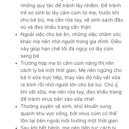
những quy tắc để tránh lây nhiễm. Để tránh
trẻ sơ sinh bị lây cảm cúm từ mẹ, trước khi
cho bé bú, mẹ cần rửa tay, vệ sinh sạch đầu
vú và đeo khẩu trang cẩn thận
Ngoài việc cho bé ăn, những việc chăm sóc
khác mẹ nên nhờ người trong gia đình. Điều
này giúp hạn chế tối đa nguy cơ lây cúm
sang bé
Trường hợp mẹ bị cảm cúm nặng thì nên
cách ly bé một thời gian. Mẹ nên ngừng cho
bé ti sữa trực tiếp, thay vào đó hãy vắt sữa
ra bình rồi nhờ người lớn cho bé bú. Chú ý,
khi vắt sữa, mẹ nên rửa tay, đeo khẩu trang
để tránh virus bắn vào sữa nhé!
Thường xuyên vệ sinh, khử khuẩn xung
quanh khu vực sống, bởi virus cúm có thể
tồn tại bên ngoài môi trường một thời gian
Sau khi hết bệnh, mẹ nên tiếp tục cách ly