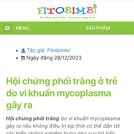
MENU
SẢN PHẨM
TRANG CHỦ
SẢN PHẨM
CHĂM SÓC TRẺ
TIN TỨC – SỰ KIỆN
GIỚI THIỆU
ĐIỂM BÁN
TÍCH ĐIỂM
Tác giả:
Fitobimbi
Ngày đăng
28/12/2023
Hội chứng phổi trắng ở trẻ
do vi khuẩn mycoplasma
gây ra
Hội chứng phổi trắng
do vi khuẩn mycoplasma
gây ra nếu không điều trị kịp thời có thể dẫn tới
các biến chứng nghiêm trọng như suy hô hấp,