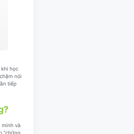
 khi học
 chậm nói
ần tiếp
g?
 minh và
on “chững