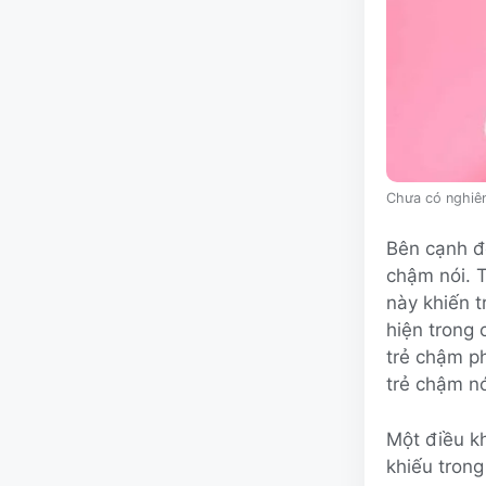
Chưa có nghiên
Bên cạnh đó
chậm nói. T
này khiến t
hiện trong 
trẻ chậm ph
trẻ chậm n
Một điều kh
khiếu tron