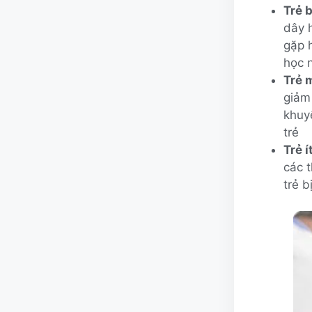
Trẻ 
dây 
gặp h
học 
Trẻ 
giảm 
khuyế
trẻ
Trẻ í
các t
trẻ b