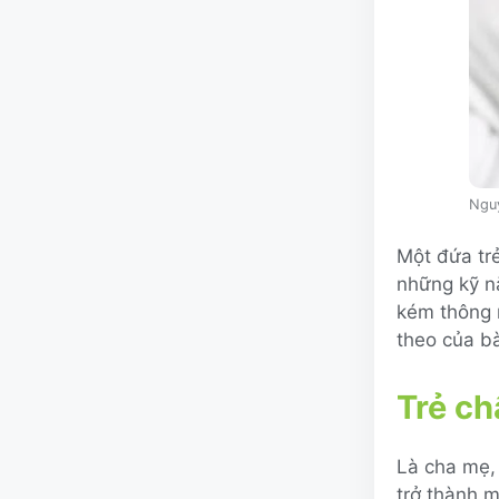
Nguy
Một đứa trẻ
những kỹ n
kém thông m
theo của bà
Trẻ c
Là cha mẹ,
trở thành m