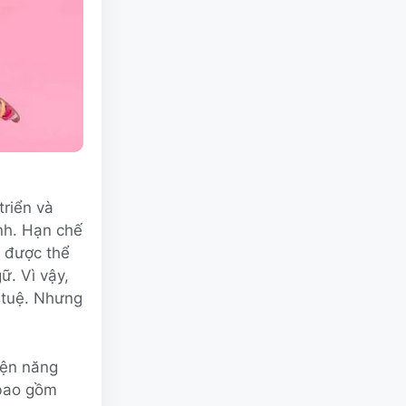
triển và
nh. Hạn chế
y được thể
ữ. Vì vậy,
í tuệ. Nhưng
iện năng
 bao gồm