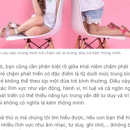
 cứu nào chứng minh trẻ chậm nói là những đứa trẻ kém thông minh
, bạn cũng cần phân biệt rõ giữa khái niệm chậm phát 
rẻ chậm phát triển có đặc điểm là IQ dưới mức trung bì
rẻ không thể theo kịp một đứa trẻ bình thường. Điều nà
các lĩnh vực như vận động, hành vi, trí tuệ và cả ngôn ng
át triển có thể thiếu năng lực trong vấn đề tư duy và tr
ói không có nghĩa là kém thông minh.
á thú vị mà chúng tôi tìm hiểu được, nếu con bạn thể h
g nhiều lĩnh vực như âm nhạc, tư duy, ghi nhớ,… (không