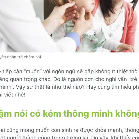
ên nhân trẻ chậm nói
 tiếp cận “muộn” với ngôn ngữ sẽ gặp không ít thiệt thòi
ăng quan trọng khác. Đó là nguồn cơn cho nghi vấn “trẻ
inh”. Vậy sự thật là như thế nào? Hãy cùng tìm hiểu ph
i viết nhé!
hậm nói có kém thông minh khôn
 ai cũng mong muốn con sinh ra được khỏe mạnh, thông
ột người thành công trong tương lai. Do vậy, khi thấy c