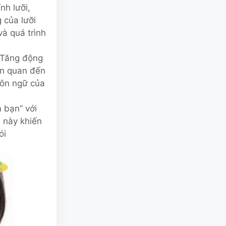
nh lưỡi,
 của lưỡi
và quá trình
Tăng động
iên quan đến
ngôn ngữ của
 bạn” với
u này khiến
ói