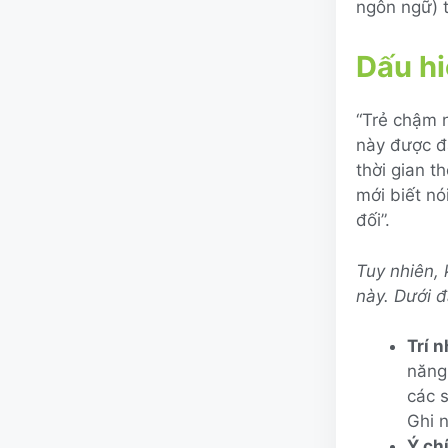
ngôn ngữ) 
Dấu hi
“Trẻ chậm 
này được đ
thời gian t
mới biết n
đối”.
Tuy nhiên, 
này. Dưới 
Trí 
năng
các s
Ghi n
Ý ch