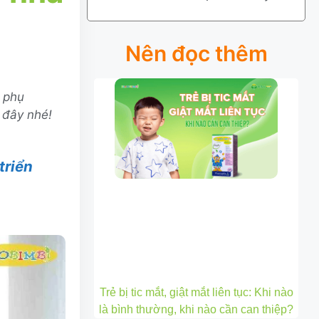
Nên đọc thêm
u phụ
i đây nhé!
triển
Trẻ bị tic mắt, giật mắt liên tục: Khi nào
là bình thường, khi nào cần can thiệp?