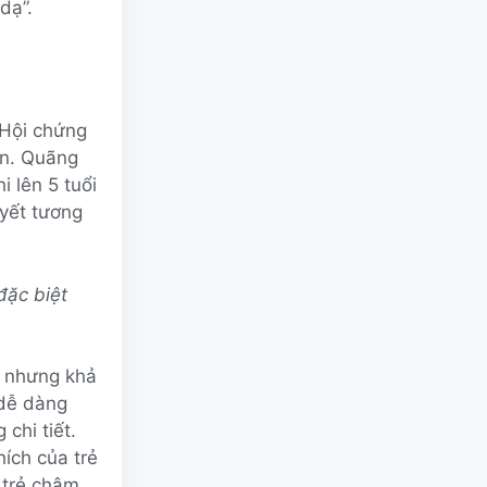
dạ”.
 Hội chứng
in. Quãng
i lên 5 tuổi
uyết tương
đặc biệt
, nhưng khả
 dễ dàng
chi tiết.
hích của trẻ
 trẻ chậm