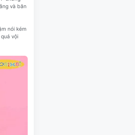
 lắng và băn
hậm nói kém
 quá vội