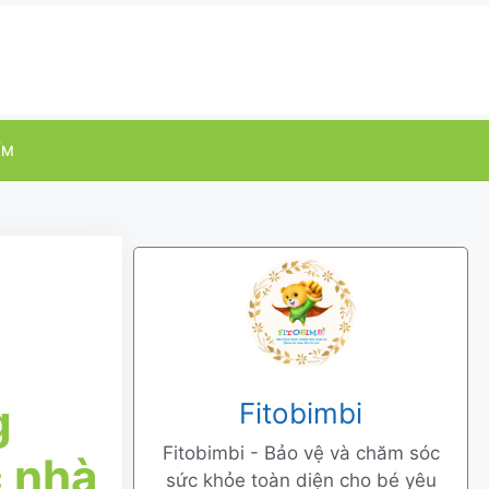
ỂM
g
Fitobimbi
Fitobimbi - Bảo vệ và chăm sóc
c nhà
sức khỏe toàn diện cho bé yêu