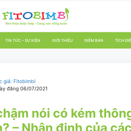
TIN TỨC – SỰ KIỆN
GIỚI THIỆU
ĐIỂM BÁN
TÍCH ĐI
c giả:
Fitobimbi
ày đăng
06/07/2021
chậm nói có kém thôn
? – Nhận định của cá