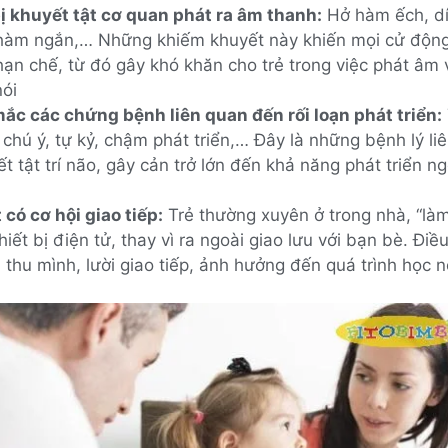
bị khuyết tật cơ quan phát ra âm thanh:
Hở hàm ếch, dí
hàm ngắn,… Những khiếm khuyết này khiến mọi cử động
ạn chế, từ đó gây khó khăn cho trẻ trong việc phát âm 
nói
mắc các chứng bệnh liên quan đến rối loạn phát triển:
chú ý, tự kỷ, chậm phát triển,… Đây là những bệnh lý l
t tật trí não, gây cản trở lớn đến khả năng phát triển 
t có cơ hội giao tiếp:
Trẻ thường xuyên ở trong nhà, “làm
hiết bị điện tử, thay vì ra ngoài giao lưu với bạn bè. Điề
ị thu mình, lười giao tiếp, ảnh hưởng đến quá trình học n