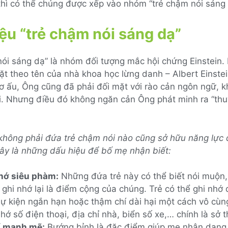
thì có thể chúng được xếp vào nhóm “trẻ chậm nói sáng 
ệu “trẻ chậm nói sáng dạ”
nói sáng dạ” là nhóm đối tượng mắc hội chứng Einstein.
ặt theo tên của nhà khoa học lừng danh – Albert Einste
hơ ấu, Ông cũng đã phải đối mặt với rào cản ngôn ngữ, kh
ói. Nhưng điều đó không ngăn cản Ông phát minh ra “th
không phải đứa trẻ chậm nói nào cũng sở hữu năng lực 
đây là những dấu hiệu để bố mẹ nhận biết:
nhớ siêu phàm:
Những đứa trẻ này có thể biết nói muộn
 ghi nhớ lại là điểm cộng của chúng. Trẻ có thể ghi nhớ
ự kiện ngắn hạn hoặc thậm chí dài hại một cách vô cùng 
hớ số điện thoại, địa chỉ nhà, biển số xe,… chính là sở t
í mạnh mẽ:
Bướng bỉnh là đặc điểm giúp mẹ nhận dạng