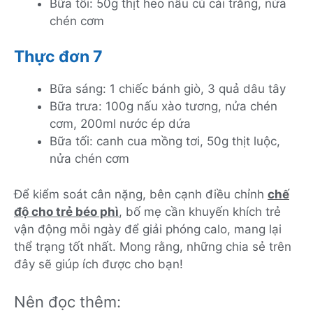
Bữa tối: 50g thịt heo nấu củ cải trắng, nửa
chén cơm
Thực đơn 7
Bữa sáng: 1 chiếc bánh giò, 3 quả dâu tây
Bữa trưa: 100g nấu xào tương, nửa chén
cơm, 200ml nước ép dứa
Bữa tối: canh cua mồng tơi, 50g thịt luộc,
nửa chén cơm
Để kiểm soát cân nặng, bên cạnh điều chỉnh
chế
độ cho trẻ béo phì
, bố mẹ cần khuyến khích trẻ
vận động mỗi ngày để giải phóng calo, mang lại
thể trạng tốt nhất. Mong rằng, những chia sẻ trên
đây sẽ giúp ích được cho bạn!
Nên đọc thêm: