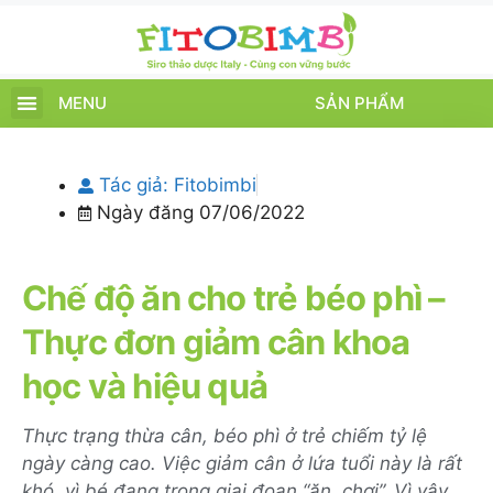
MENU
SẢN PHẨM
TRANG CHỦ
SẢN PHẨM
CHĂM SÓC TRẺ
TIN TỨC – SỰ KIỆN
GIỚI THIỆU
ĐIỂM BÁN
TÍCH ĐIỂM
Tác giả:
Fitobimbi
Ngày đăng
07/06/2022
Chế độ ăn cho trẻ béo phì –
Thực đơn giảm cân khoa
học và hiệu quả
Thực trạng thừa cân, béo phì ở trẻ chiếm tỷ lệ
ngày càng cao. Việc giảm cân ở lứa tuổi này là rất
khó, vì bé đang trong giai đoạn “ăn, chơi”. Vì vậy,