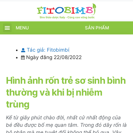
MENU
SẢN PHẨM
TRANG CHỦ
SẢN PHẨM
CHĂM SÓC TRẺ
TIN TỨC – SỰ KIỆN
GIỚI THIỆU
ĐIỂM BÁN
TÍCH ĐIỂM
Tác giả:
Fitobimbi
Ngày đăng
22/08/2022
Hình ảnh rốn trẻ sơ sinh bình
thường và khi bị nhiễm
trùng
Kể từ giây phút chào đời, nhất cử nhất động của
bé đều được bố mẹ quan tâm. Trong đó dây rốn là
bộ phận mà mẹ tuyệt đối không thể bỏ qua. Vậy