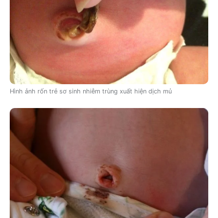
Hình ảnh rốn trẻ sơ sinh nhiễm trùng xuất hiện dịch mủ