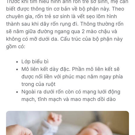
Trước khi tìm hiểu hình ảnh rốn trẻ sơ sinh, mẹ cần
biết được thông tin cơ bản về bộ phận này. Theo
chuyên gia, rốn trẻ sơ sinh là vết sẹo lõm hình
thành sau khi dây rốn rụng đi. Thông thường rốn
sẽ nằm giữa đường ngang qua 2 mào chậu và
không có mỡ dưới da. Cấu trúc của bộ phận này
gồm có:
Lớp biểu bì
Mô liên kết dày đặc. Phần mô liên kết sẽ
được nối liền với phúc mạc nằm ngay phía
trong của ruột
Ngoài ra dưới rốn còn có mạng lưới động
mạch, tĩnh mạch và mao mạch dồi dào