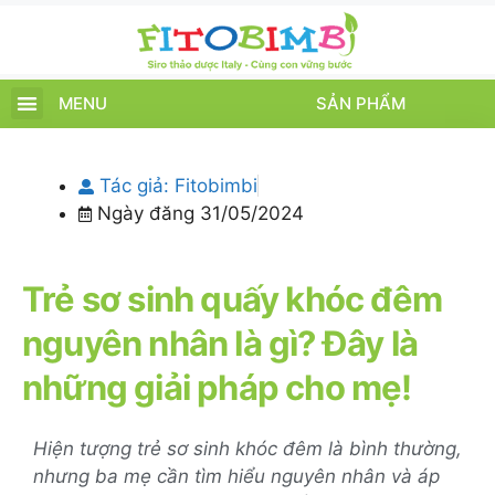
MENU
SẢN PHẨM
TRANG CHỦ
SẢN PHẨM
CHĂM SÓC TRẺ
TIN TỨC – SỰ KIỆN
GIỚI THIỆU
ĐIỂM BÁN
TÍCH ĐIỂM
Tác giả:
Fitobimbi
Ngày đăng
31/05/2024
Trẻ sơ sinh quấy khóc đêm
nguyên nhân là gì? Đây là
những giải pháp cho mẹ!
Hiện tượng trẻ sơ sinh khóc đêm là bình thường,
nhưng ba mẹ cần tìm hiểu nguyên nhân và áp