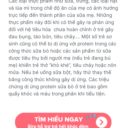
Các loại thực phẩm như sữa, trứng, các loại hạt
và lúa mì trong chế độ ăn của mẹ có ảnh hưởng
trực tiếp đến thành phần của sữa mẹ. Những
thực phẩm này đôi khi có thể gây ra phản ứng
đối với hệ tiêu hóa chưa hoàn chỉnh ở trẻ gây
đau bụng, táo bón, tiêu chảy…. Một số trẻ sơ
sinh cũng có thể bị dị ứng với protein trong các
công thức sữa bò hoặc các sản phẩm từ sữa
được tiêu thụ bởi người mẹ (nếu trẻ đang bú
mẹ) khiến trẻ thở “khò khè”, tiêu chảy hoặc nôn
mửa. Nếu bé uống sữa bột, hãy thử thay thế
bằng công thức không gây dị ứng. Các triệu
chứng dị ứng protein sữa bò ở trẻ bao gồm
quấy khóc và máu trong phân khi tiểu tiện.