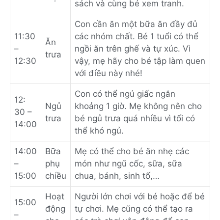
sách và cùng bé xem tranh.
Con cần ăn một bữa ăn đầy đủ
11:30
các nhóm chất. Bé 1 tuổi có thể
Ăn
–
ngồi ăn trên ghế và tự xúc. Vì
trưa
12:30
vậy, mẹ hãy cho bé tập làm quen
với điều này nhé!
Con có thể ngủ giấc ngắn
12:
Ngủ
khoảng 1 giờ. Mẹ không nên cho
30 –
trưa
bé ngủ trưa quá nhiều vì tối có
14:00
thể khó ngủ.
14:00
Bữa
Mẹ có thể cho bé ăn nhẹ các
–
phụ
món như ngũ cốc, sữa, sữa
15:00
chiều
chua, bánh, sinh tố,…
Hoạt
Người lớn chơi với bé hoặc để bé
15:00
động
tự chơi. Mẹ cũng có thể tạo ra
–