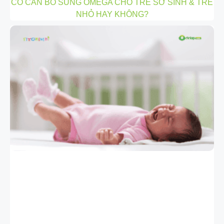
CÓ CẦN BỔ SUNG OMEGA CHO TRẺ SƠ SINH & TRẺ
NHỎ HAY KHÔNG?