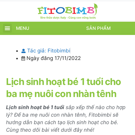
MENU
SẢN PHẨM
TRANG CHỦ
SẢN PHẨM
CHĂM SÓC TRẺ
TIN TỨC – SỰ KIỆN
GIỚI THIỆU
ĐIỂM BÁN
TÍCH ĐIỂM
Tác giả:
Fitobimbi
Ngày đăng
17/11/2022
Lịch sinh hoạt bé 1 tuổi cho
ba mẹ nuôi con nhàn tênh
Lịch sinh hoạt bé 1 tuổi
sắp xếp thế nào cho hợp
lý? Để ba mẹ nuôi con nhàn tênh, Fitobimbi sẽ
hướng dẫn bạn cách tạo lịch sinh hoạt cho bé.
Cùng theo dõi bài viết dưới đây nhé!