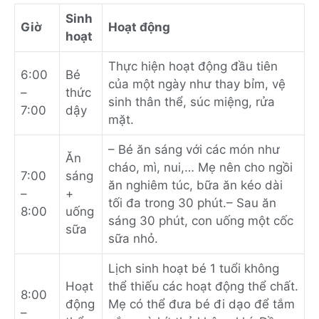
Sinh
Giờ
Hoạt động
hoạt
Thực hiện hoạt động đầu tiên
6:00
Bé
của một ngày như thay bỉm, vệ
–
thức
sinh thân thể, súc miệng, rửa
7:00
dậy
mặt.
– Bé ăn sáng với các món như
Ăn
cháo, mì, nui,… Mẹ nên cho ngồi
7:00
sáng
ăn nghiêm túc, bữa ăn kéo dài
–
+
tối đa trong 30 phút.
– Sau ăn
8:00
uống
sáng 30 phút, con uống một cốc
sữa
sữa nhỏ.
Lịch sinh hoạt bé 1 tuổi không
Hoạt
thể thiếu các hoạt động thể chất.
8:00
động
Mẹ có thể đưa bé đi dạo để tắm
–