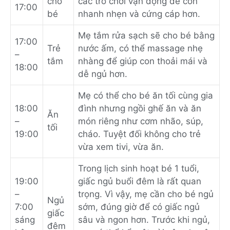
cho
các trò chơi vận động để con
17:00
bé
nhanh nhẹn và cứng cáp hơn.
Mẹ tắm rửa sạch sẽ cho bé bằng
17:00
Trẻ
nước ấm, có thể massage nhẹ
–
tắm
nhàng để giúp con thoải mái và
18:00
dễ ngủ hơn.
Mẹ có thể cho bé ăn tối cùng gia
18:00
đình nhưng ngồi ghế ăn và ăn
Ăn
–
món riêng như cơm nhão, súp,
tối
19:00
cháo. Tuyệt đối không cho trẻ
vừa xem tivi, vừa ăn.
Trong lịch sinh hoạt bé 1 tuổi,
19:00
giấc ngủ buổi đêm là rất quan
–
trọng. Vì vậy, mẹ cần cho bé ngủ
Ngủ
7:00
sớm, đúng giờ để có giấc ngủ
giấc
sáng
sâu và ngon hơn. Trước khi ngủ,
đêm