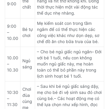
thể
nắng và hít thở không khí. Đồng
9:00
chất
thời thực hiện một vài động tác
thể dục nhẹ nhàng.
Mẹ kiểm soát con trong tầm
9:00
Bé tự
ngắm để có thể thực hiện các
–
chơi
công việc khác như dọn dẹp, sơ
10.00
chế đồ ăn cho bữa trưa của bé.
– Cho bé ngủ giấc ngủ ngắn
– Đới
10.00
với bé 1 tuổi, nếu con không
Ngủ
–
muốn ngủ giấc này, mẹ hoàn
sáng
10.30
toàn có thể bỏ phần này trong
lịch sinh hoạt bé 1 tuổi.
– Sau khi bé ngủ giấc sáng dậy,
Chơi
10:30
mẹ cho bé đi vệ sinh sau đó chơi
đùa
–
cùng bé.
– Các hoạt động mẹ có
cùng
11:30
thể lựa chọn như xếp hình, đọc
mẹ