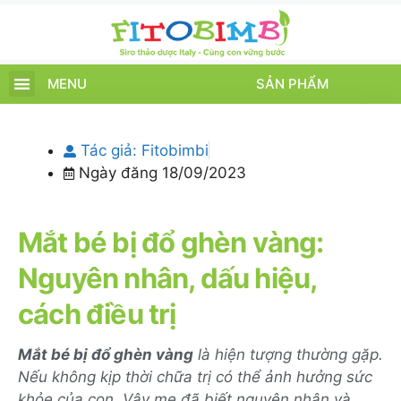
MENU
SẢN PHẨM
TRANG CHỦ
SẢN PHẨM
CHĂM SÓC TRẺ
TIN TỨC – SỰ KIỆN
GIỚI THIỆU
ĐIỂM BÁN
TÍCH ĐIỂM
Tác giả:
Fitobimbi
Ngày đăng
18/09/2023
Mắt bé bị đổ ghèn vàng:
Nguyên nhân, dấu hiệu,
cách điều trị
Mắt bé bị đổ ghèn vàng
là hiện tượng thường gặp.
Nếu không kịp thời chữa trị có thể ảnh hưởng sức
khỏe của con. Vậy mẹ đã biết nguyên nhân và