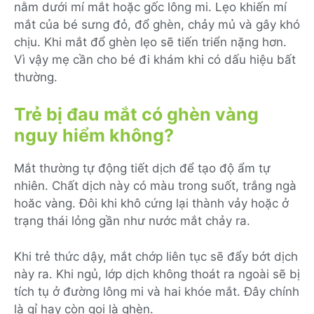
nằm dưới mí mắt hoặc gốc lông mi. Lẹo khiến mí
mắt của bé sưng đỏ, đổ ghèn, chảy mủ và gây khó
chịu. Khi mắt đổ ghèn lẹo sẽ tiến triển nặng hơn.
Vì vậy mẹ cần cho bé đi khám khi có dấu hiệu bất
thường.
Trẻ bị đau mắt có ghèn vàng
nguy hiểm không?
Mắt thường tự động tiết dịch để tạo độ ẩm tự
nhiên. Chất dịch này có màu trong suốt, trắng ngà
hoăc vàng. Đôi khi khô cứng lại thành vảy hoặc ở
trạng thái lỏng gần như nước mắt chảy ra.
Khi trẻ thức dậy, mắt chớp liên tục sẽ đẩy bớt dịch
này ra. Khi ngủ, lớp dịch không thoát ra ngoài sẽ bị
tích tụ ở đường lông mi và hai khóe mắt. Đây chính
là gỉ hay còn gọi là ghèn.