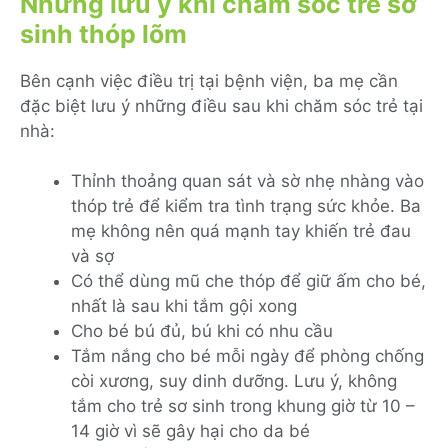
Những lưu ý khi chăm sóc trẻ sơ
sinh thóp lõm
Bên cạnh việc điều trị tại bệnh viện, ba mẹ cần
đặc biệt lưu ý những điều sau khi chăm sóc trẻ tại
nhà:
Thỉnh thoảng quan sát và sờ nhẹ nhàng vào
thóp trẻ để kiểm tra tình trạng sức khỏe. Ba
mẹ không nên quá mạnh tay khiến trẻ đau
và sợ
Có thể dùng mũ che thóp để giữ ấm cho bé,
nhất là sau khi tắm gội xong
Cho bé bú đủ, bú khi có nhu cầu
Tắm nắng cho bé mỗi ngày để phòng chống
còi xương, suy dinh dưỡng. Lưu ý, không
tắm cho trẻ sơ sinh trong khung giờ từ 10 –
14 giờ vì sẽ gây hại cho da bé