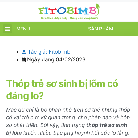
MENU
SẢN PHẨM
TRANG CHỦ
SẢN PHẨM
CHĂM SÓC TRẺ
TIN TỨC – SỰ KIỆN
GIỚI THIỆU
ĐIỂM BÁN
TÍCH ĐIỂM
Tác giả:
Fitobimbi
Ngày đăng
04/02/2023
Thóp trẻ sơ sinh bị lõm có
đáng lo?
Mặc dù chỉ là bộ phận nhỏ trên cơ thể nhưng thóp
có vai trò cực kỳ quan trọng. cho phép não và hộp
sọ phát triển. Bởi vậy, tình trạng
thóp trẻ sơ sinh
bị lõm
khiến nhiều bậc phụ huynh hết sức lo lắng.