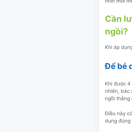
nhìn mới mẻ
Cần lư
ngồi?
Khi áp dụng
Để bé 
Khi được 4 
nhiên, bác
ngồi thẳng 
Điều này có
dụng đúng 