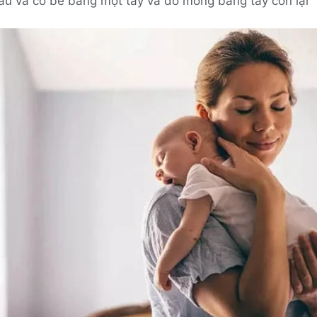
ầu và cổ bé bằng một tay và đỡ mông bằng tay còn lại