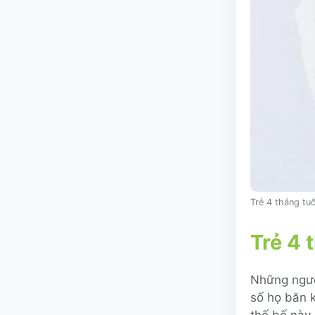
Trẻ 4 tháng tu
Trẻ 4 
Những người
số họ băn k
thế bế này