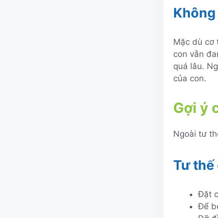
Không b
Mặc dù cơ t
con vẫn đan
quá lâu. Ng
của con.
Gợi ý 
Ngoài tư th
Tư thế 
Đặt 
Để b