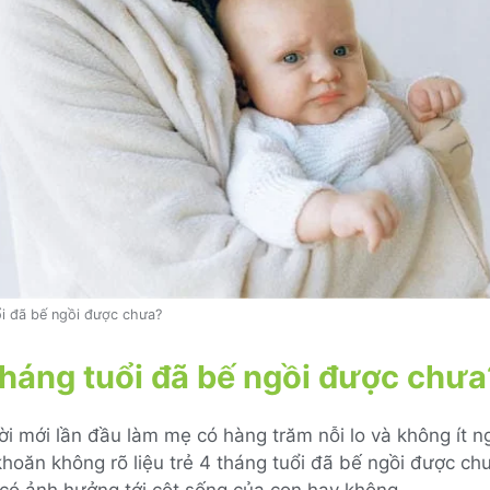
ổi đã bế ngồi được chưa?
tháng tuổi đã bế ngồi được chưa
 mới lần đầu làm mẹ có hàng trăm nỗi lo và không ít n
hoăn không rõ liệu trẻ 4 tháng tuổi đã bế ngồi được chư
 có ảnh hưởng tới cột sống của con hay không.