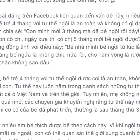
bài đăng trên Facebook liên quan đến vấn đề này, nhiều
ế trẻ 4 tháng với tư thế ngồi là an toàn và không có gì đ
chia sẻ: “Con mình mới 3 tháng mà đã bế ngồi rồi đây!
n cô chị, ngày xưa thì cô chị 5 tháng mới bề ngồi được
 đồng tình với điều này: “Bé nhà mình bế ngồi từ lúc l
háng bế ngửa là không chịu nữa rồi, cho nằm võng là rướ
 chắc không sao đâu.”
 bế trẻ 4 tháng với tư thế ngồi được coi là an toàn, kh
i con. Tư thế này luôn nằm trong danh sách những tư t
t cả ở Việt Nam và trên thế giới. Tuy nhiên, mẹ không 
 quá nhỏ, các chuyên gia khuyến nghị rằng tư thế này 
hi cơ cổ của bé đã phát triển, thường là sau tháng thứ 3
t nhiều em bé thích được bế theo cách này. Vì khi ngồi t
ặt ra ngoài, con có thể quan sát thế giới xung quanh 