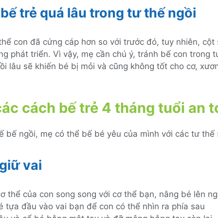
ế trẻ quá lâu trong tư thế ngồi
hể con đã cứng cáp hơn so với trước đó, tuy nhiên, cột
g phát triển. Vì vậy, mẹ cần chú ý, tránh bế con trong t
ồi lâu sẽ khiến bé bị mỏi và cũng không tốt cho cơ, xươ
các cách bế trẻ 4 tháng tuổi an 
ế bế ngồi, mẹ có thể bế bé yêu của mình với các tư thế 
giữ vai
cơ thể của con song song với cơ thể bạn, nâng bé lên ng
é tựa đầu vào vai bạn để con có thể nhìn ra phía sau