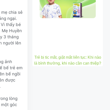
 mẹ chia sẻ
áng ngại.
 Vì thấy bé
”. Mẹ Huyền
ẫy 3 tháng
n người lên
Trẻ bị tic mắt, giật mắt liên tục: Khi nào
ông ảnh
là bình thường, khi nào cần can thiệp?
hế bế trẻ em
nên bế ngồi
nên được
.
rong lòng
ở một góc