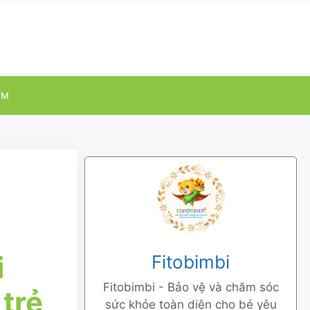
ỂM
i
Fitobimbi
Fitobimbi - Bảo vệ và chăm sóc
trẻ
sức khỏe toàn diện cho bé yêu