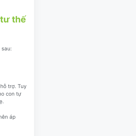
 tư thế
 sau:
hỗ trợ. Tuy
ho con tự
ẹ.
 nên áp