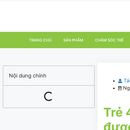
TRANG CHỦ
SẢN PHẨM
CHĂM SÓC TRẺ
Nội dung chính
Tá
Ng
Trẻ 
được