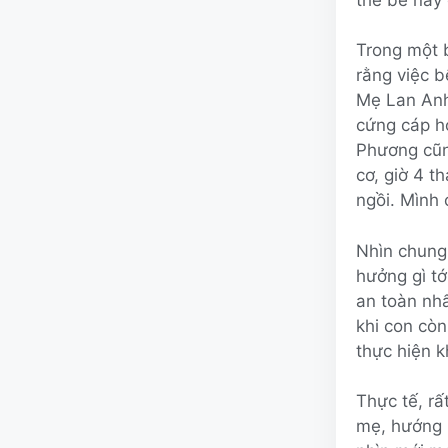
Trong một 
rằng việc b
Mẹ Lan Anh 
cứng cáp hơ
Phương cũng
cơ, giờ 4 t
ngồi. Mình
Nhìn chung,
hưởng gì tớ
an toàn nhấ
khi con còn
thực hiện k
Thực tế, rấ
mẹ, hướng m