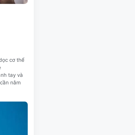
dọc cơ thể
ẹ
ánh tay và
 cần nằm