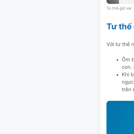
Tư thế giữ vai
Tư thế
Với tư thế 
Ôm b
con.
Khi b
ngực
trên