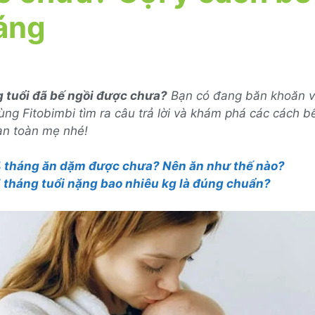
áng
g tuổi đã bế ngồi được chưa?
Bạn có đang băn khoăn v
ng Fitobimbi tìm ra câu trả lời và khám phá các cách bế
an toàn mẹ nhé!
4 tháng ăn dặm được chưa? Nên ăn như thế nào?
5 tháng tuổi nặng bao nhiêu kg là đúng chuẩn?