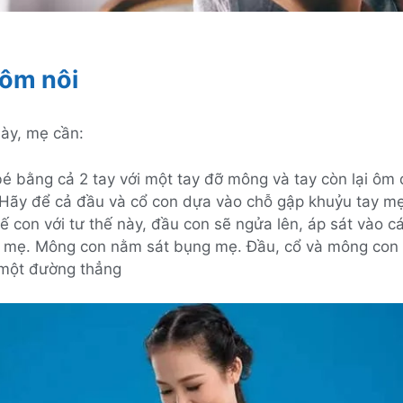
 ôm nôi
này, mẹ cần:
é bằng cả 2 tay với một tay đỡ mông và tay còn lại ôm 
 Hãy để cả đầu và cổ con dựa vào chỗ gập khuỷu tay m
ế con với tư thế này, đầu con sẽ ngửa lên, áp sát vào c
 mẹ. Mông con nằm sát bụng mẹ. Đầu, cổ và mông con
 một đường thẳng