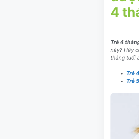
4 th
Trẻ 4 thán
này? Hãy cù
tháng tuổi 
Trẻ 
Trẻ 