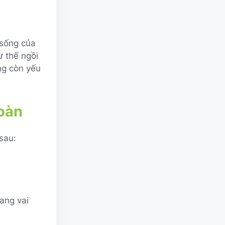
 sống của
ư thế ngồi
ng còn yếu
toàn
sau:
ang vai