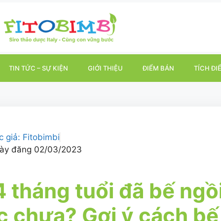
TIN TỨC – SỰ KIỆN
GIỚI THIỆU
ĐIỂM BÁN
TÍCH ĐI
c giả:
Fitobimbi
ày đăng
02/03/2023
4 tháng tuổi đã bế ngồ
 chưa? Gợi ý cách bế 