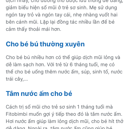
dịch nhầy, cho đường thở được lưu thông dễ dàng,
giảm biểu hiện sổ mũi ở trẻ sơ sinh. Mẹ sử dụng
ngón tay trỏ và ngón tay cái, nhẹ nhàng vuốt hai
bên cánh mũi. Lặp lại đồng tác nhiều lần để bé
cảm thấy thoải mái hơn.
Cho bé bú thường xuyên
Cho bé bú nhiều hơn có thể giúp dịch mũi lỏng và
dễ làm sạch hơn. Với trẻ từ 6 tháng tuổi, mẹ có
thể cho bé uống thêm nước ấm, súp, sinh tố, nước
trái cây,…
Tắm nước ấm cho bé
Cách trị sổ mũi cho trẻ sơ sinh 1 tháng tuổi mà
Fitobimbi muốn gợi ý tiếp theo đó là tắm nước ấm.
Hơi nước ấm giúp làm lỏng dịch mũi, cho bé hít thở
dễ dàng. Ngoài ra, tắm nước ấm cũng giúp bé