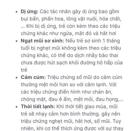
Dị ứng:
Các tác nhân gây dị ứng bao gồm
bụi bẩn, phấn hoa, lông vật nuôi, hóa chất,
… Khi bị dị ứng, trẻ còn kèm theo các triệu
chứng khác như ngứa, mắt đỏ và hắt hơi
Ngạt mũi sơ sinh:
Nếu trẻ sơ sinh 1 tháng
tuổi bị nghẹt mũi không kèm theo các triệu
chứng khác, có thể do dịch nhầy bào thai
chưa được hút sạch khỏi đường hô hấp của
trẻ
Cảm cúm:
Triệu chứng sổ mũi do cảm cúm
thường mệt mỏi hơn so với cảm lạnh. Với
các triệu chứng điển hình như chán ăn,
chóng mặt, đau ê ẩm, mệt mỏi, đau họng,…
Thời tiết lạnh:
Khi thời tiết giao mùa, mũi
trẻ sẽ nhạy cảm hơn bình thường. gây nên
triệu chứng nghẹt mũi, hắt hơi, sổ mũi. Tuy
nhiên, khi cơ thể thích ứng được với sự thay