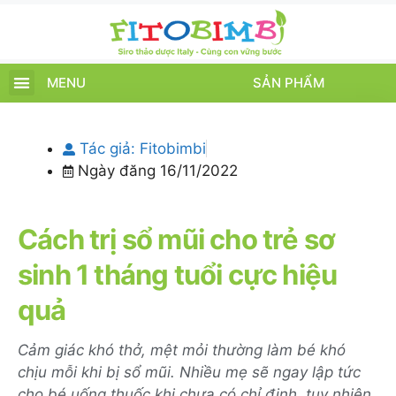
MENU
SẢN PHẨM
TRANG CHỦ
SẢN PHẨM
CHĂM SÓC TRẺ
TIN TỨC – SỰ KIỆN
GIỚI THIỆU
ĐIỂM BÁN
TÍCH ĐIỂM
Tác giả:
Fitobimbi
Ngày đăng
16/11/2022
Cách trị sổ mũi cho trẻ sơ
sinh 1 tháng tuổi cực hiệu
quả
Cảm giác khó thở, mệt mỏi thường làm bé khó
chịu mỗi khi bị sổ mũi. Nhiều mẹ sẽ ngay lập tức
cho bé uống thuốc khi chưa có chỉ định, tuy nhiên,