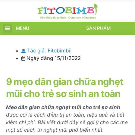
MENU
SẢN PHẨM
TRANG CHỦ
SẢN PHẨM
CHĂM SÓC TRẺ
TIN TỨC – SỰ KIỆN
GIỚI THIỆU
ĐIỂM BÁN
TÍCH ĐIỂM
Tác giả:
Fitobimbi
Ngày đăng
15/11/2022
9 mẹo dân gian chữa nghẹt
mũi cho trẻ sơ sinh an toàn
Mẹo dân gian chữa nghẹt mũi cho trẻ sơ sinh
được coi là cách điều trị an toàn, hiệu quả và tiết
kiệm chi phí. Bài viết dưới đây sẽ gợi ý cho các mẹ
một số cách trị nghẹt mũi phổ biến nhất.