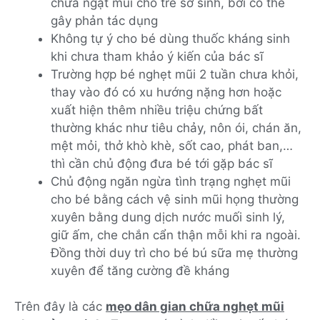
chữa ngạt mũi cho trẻ sơ sinh, bởi có thể
gây phản tác dụng
Không tự ý cho bé dùng thuốc kháng sinh
khi chưa tham khảo ý kiến của bác sĩ
Trường hợp bé nghẹt mũi 2 tuần chưa khỏi,
thay vào đó có xu hướng nặng hơn hoặc
xuất hiện thêm nhiều triệu chứng bất
thường khác như tiêu chảy, nôn ói, chán ăn,
mệt mỏi, thở khò khè, sốt cao, phát ban,…
thì cần chủ động đưa bé tới gặp bác sĩ
Chủ động ngăn ngừa tình trạng nghẹt mũi
cho bé bằng cách vệ sinh mũi họng thường
xuyên bằng dung dịch nước muối sinh lý,
giữ ấm, che chắn cẩn thận mỗi khi ra ngoài.
Đồng thời duy trì cho bé bú sữa mẹ thường
xuyên để tăng cường đề kháng
Trên đây là các
mẹo dân gian chữa nghẹt mũi