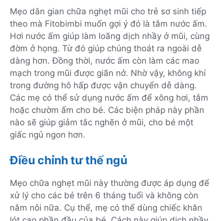
Mẹo dân gian chữa nghẹt mũi cho trẻ sơ sinh tiếp
theo mà Fitobimbi muốn gợi ý đó là tắm nước ấm.
Hơi nước ấm giúp làm loãng dịch nhầy ở mũi, cùng
đờm ở họng. Từ đó giúp chúng thoát ra ngoài dễ
dàng hơn. Đồng thời, nước ấm còn làm các mao
mạch trong mũi được giãn nở. Nhờ vậy, không khí
trong đường hô hấp được vận chuyển dễ dàng.
Các mẹ có thể sử dụng nước ấm để xông hơi, tắm
hoặc chườm ấm cho bé. Các biện pháp này phần
nào sẽ giúp giảm tắc nghẽn ở mũi, cho bé một
giấc ngủ ngon hơn.
Điều chỉnh tư thế ngủ
Mẹo chữa nghẹt mũi này thường được áp dụng để
xử lý cho các bé trên 6 tháng tuổi và không còn
nằm nôi nữa. Cụ thể, mẹ có thể dùng chiếc khăn
lót cao phần đầu của bé. Cách này giúp dịch nhầy