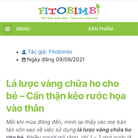
MENU
SẢN PHẨM
TRANG CHỦ
SẢN PHẨM
CHĂM SÓC TRẺ
TIN TỨC – SỰ KIỆN
GIỚI THIỆU
ĐIỂM BÁN
TÍCH ĐIỂM
Tác giả:
Fitobimbi
Ngày đăng
09/08/2021
Lá lược vàng chữa ho cho
bé – Cẩn thận kẻo rước họa
vào thân
Mỗi khi mùa đông đến, mình lại thấy các mẹ bàn
tán xôn xao về việc sử dụng
lá lược vàng chữa ho
cho bé
. Nhiều người nói rằng, chỉ 1 – 2 giọt nước lá