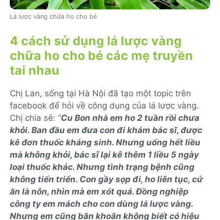
Lá lược vàng chữa ho cho bé
4 cách sử dụng lá lược vàng
chữa ho cho bé các mẹ truyền
tai nhau
Chị Lan, sống tại Hà Nội đã tạo một topic trên
facebook để hỏi về công dụng của lá lược vàng.
Chị chia sẻ: “
Cu Bon nhà em ho 2 tuần rồi chưa
khỏi. Ban đầu em đưa con đi khám bác sĩ, được
kê đơn thuốc kháng sinh. Nhưng uống hết liều
mà không khỏi, bác sĩ lại kê thêm 1 liều 5 ngày
loại thuốc khác. Nhưng tình trạng bệnh cũng
không tiến triển. Con gầy sọp đi, ho liên tục, cứ
ăn là nôn, nhìn mà em xót quá. Đồng nghiệp
công ty em mách cho con dùng lá lược vàng.
Nhưng em cũng băn khoăn không biết có hiệu