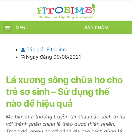
MENU
SẢN PHẨM
TRANG CHỦ
SẢN PHẨM
CHĂM SÓC TRẺ
TIN TỨC – SỰ KIỆN
GIỚI THIỆU
ĐIỂM BÁN
TÍCH ĐIỂM
Tác giả:
Fitobimbi
Ngày đăng
09/08/2021
Lá xương sông chữa ho cho
trẻ sơ sinh – Sử dụng thế
nào để hiệu quả
Mẹ bỉm sữa thường truyền tai nhau các cách trị ho
với thành phần chính là thảo dược thiên nhiên.
Trong đó, nhiều người đánh giá cao cách dùng
lá