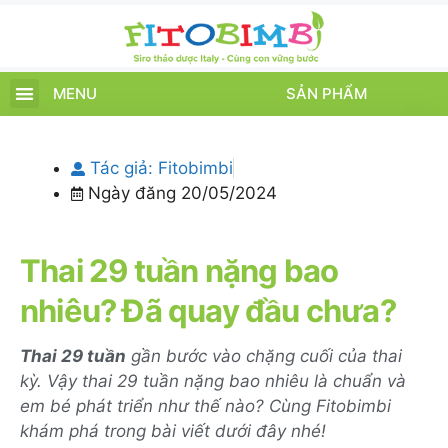
MENU
SẢN PHẨM
TRANG CHỦ
SẢN PHẨM
CHĂM SÓC TRẺ
TIN TỨC – SỰ KIỆN
GIỚI THIỆU
ĐIỂM BÁN
TÍCH ĐIỂM
Tác giả:
Fitobimbi
Ngày đăng
20/05/2024
Thai 29 tuần nặng bao
nhiêu? Đã quay đầu chưa?
Thai 29 tuần
gần bước vào chặng cuối của thai
kỳ. Vậy thai 29 tuần nặng bao nhiêu là chuẩn và
em bé phát triển như thế nào? Cùng Fitobimbi
khám phá trong bài viết dưới đây nhé!