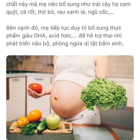
chất này mà mẹ nên bổ sung như trái cây họ cam
quýt, cà rốt, thịt bò, rau xanh lá, ngũ cốc,…
Bên cạnh đó, mẹ tiếp tục duy trì bổ sung thực
phẩm giàu DHA, acid folic,… để hỗ trợ thai nhi
phát triển não bộ, phòng ngừa dị tật bẩm sinh.