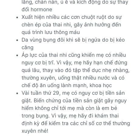
lắng, chán nản, ủ ê và kích động do sự thay
đổi hormone
Xuất hiện nhiều các cơn chuột ruột do sự
chèn ép của thai nhi, gây ảnh hưởng đến
quá trình lưu thông máu
Da vùng bụng đôi khi sẽ bị ngứa do bị kéo
căng
Áp lực của thai nhi cũng khiến mẹ có nhiều
nguy cơ bị trĩ. Vì vậy, mẹ hãy hạn chế đứng
quá lâu, thay vào đó tập thể dục nhẹ nhàng,
thường xuyên, uống thật nhiều nước và có
chế độ ăn uống lành mạnh, khoa học
Vài tuần thứ 29, mẹ có nguy cơ bị tiền sản
giật. Biến chứng của tiền sản giật gây nguy
hiểm không chỉ tới mẹ mà còn là em bé
trong bụng. Vì vậy, mẹ hãy đi khám thai
định kỳ để kiểm tra các chỉ số cơ thể thường
xuyên nhé!