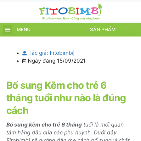
MENU
SẢN PHẨM
TRANG CHỦ
SẢN PHẨM
CHĂM SÓC TRẺ
TIN TỨC – SỰ KIỆN
GIỚI THIỆU
ĐIỂM BÁN
TÍCH ĐIỂM
Tác giả:
Fitobimbi
Ngày đăng
15/09/2021
Bổ sung Kẽm cho trẻ 6
tháng tuổi như nào là đúng
cách
Bổ sung kẽm cho trẻ 6 tháng
tuổi là mối quan
tâm hàng đầu của các phụ huynh. Dưới đây
Fitobimbi sẽ hướng dẫn mẹ cách bổ sung vi chất