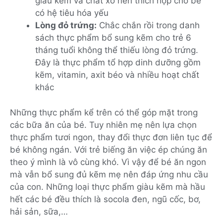
giàu kẽm và chất xơ nên thích hợp cho bé
có hệ tiêu hóa yếu
Lòng đỏ trứng:
Chắc chắn rồi trong danh
sách thực phẩm bổ sung kẽm cho trẻ 6
tháng tuổi không thể thiếu lòng đỏ trứng.
Đây là thực phẩm tổ hợp dinh dưỡng gồm
kẽm, vitamin, axit béo và nhiều hoạt chất
khác
Những thực phẩm kể trên có thể góp mặt trong
các bữa ăn của bé. Tuy nhiên mẹ nên lựa chọn
thực phẩm tươi ngon, thay đổi thực đơn liên tục để
bé không ngán. Với trẻ biếng ăn việc ép chúng ăn
theo ý mình là vô cùng khó. Vì vậy để bé ăn ngon
mà vẫn bổ sung đủ kẽm mẹ nên đáp ứng nhu cầu
của con. Những loại thực phẩm giàu kẽm mà hầu
hết các bé đều thích là socola đen, ngũ cốc, bơ,
hải sản, sữa,…