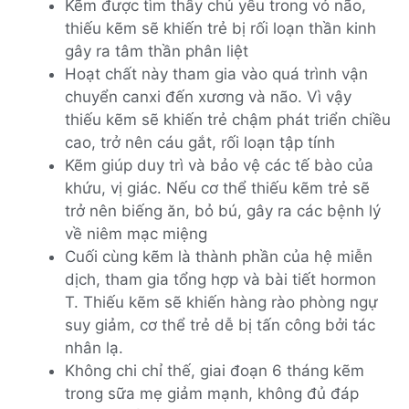
Kẽm được tìm thấy chủ yếu trong vỏ não,
thiếu kẽm sẽ khiến trẻ bị rối loạn thần kinh
gây ra tâm thần phân liệt
Hoạt chất này tham gia vào quá trình vận
chuyển canxi đến xương và não. Vì vậy
thiếu kẽm sẽ khiến trẻ chậm phát triển chiều
cao, trở nên cáu gắt, rối loạn tập tính
Kẽm giúp duy trì và bảo vệ các tế bào của
khứu, vị giác. Nếu cơ thể thiếu kẽm trẻ sẽ
trở nên biếng ăn, bỏ bú, gây ra các bệnh lý
về niêm mạc miệng
Cuối cùng kẽm là thành phần của hệ miễn
dịch, tham gia tổng hợp và bài tiết hormon
T. Thiếu kẽm sẽ khiến hàng rào phòng ngự
suy giảm, cơ thể trẻ dễ bị tấn công bởi tác
nhân lạ.
Không chi chỉ thế, giai đoạn 6 tháng kẽm
trong sữa mẹ giảm mạnh, không đủ đáp