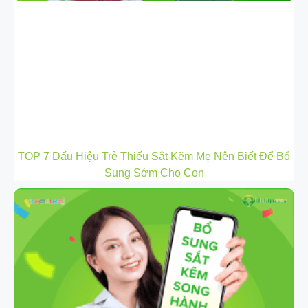
TOP 7 Dấu Hiệu Trẻ Thiếu Sắt Kẽm Mẹ Nên Biết Để Bổ
Sung Sớm Cho Con