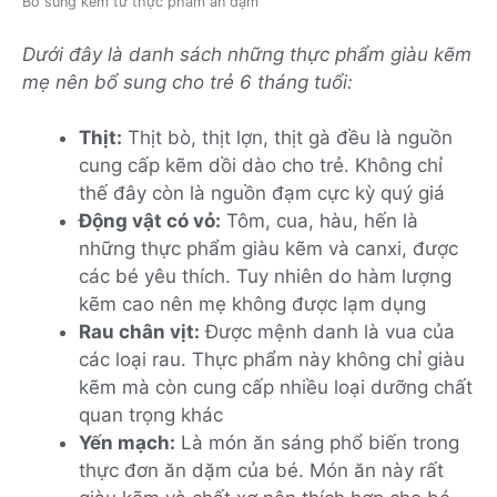
Bổ sung kẽm từ thực phẩm ăn dặm
Dưới đây là danh sách những thực phẩm giàu kẽm
mẹ nên bổ sung cho trẻ 6 tháng tuổi:
Thịt:
Thịt bò, thịt lợn, thịt gà đều là nguồn
cung cấp kẽm dồi dào cho trẻ. Không chỉ
thế đây còn là nguồn đạm cực kỳ quý giá
Động vật có vỏ:
Tôm, cua, hàu, hến là
những thực phẩm giàu kẽm và canxi, được
các bé yêu thích. Tuy nhiên do hàm lượng
kẽm cao nên mẹ không được lạm dụng
Rau chân vịt:
Được mệnh danh là vua của
các loại rau. Thực phẩm này không chỉ giàu
kẽm mà còn cung cấp nhiều loại dưỡng chất
quan trọng khác
Yến mạch:
Là món ăn sáng phổ biến trong
thực đơn ăn dặm của bé. Món ăn này rất