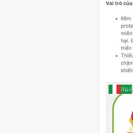
Vai trò củ
Kẽm 
prot
miễn
hại.
triển
Thiếu
chậm
khiến