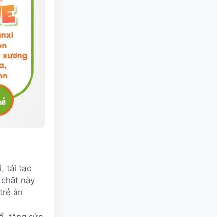
, tái tạo
 chất này
trẻ ăn
ể, tăng sức