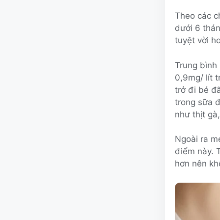
Theo các c
dưới 6 thán
tuyệt vời h
Trung bình
0,9mg/ lít 
trở đi bé 
trong sữa 
như thịt gà
Ngoài ra m
điểm này. 
hơn nên kh