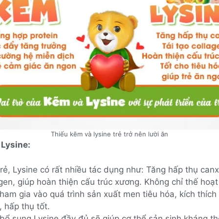
Thiếu kẽm và lysine trẻ trở nên lười ăn
 Lysine:
rẻ, Lysine có rất nhiều tác dụng như: Tăng hấp thụ canxi
gen, giúp hoàn thiện cấu trúc xương. Không chỉ thế hoạt
ham gia vào quá trình sản xuất men tiêu hóa, kích thích 
 hấp thụ tốt.
 bổ sung Lysine đầy đủ sẽ giúp cơ thể sản sinh kháng th