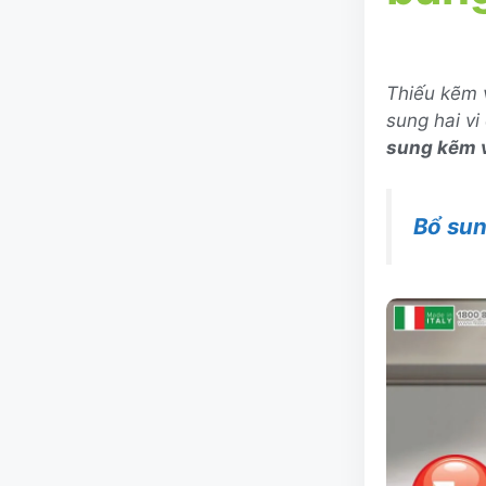
Thiếu kẽm v
sung hai vi
sung kẽm v
Bổ sun