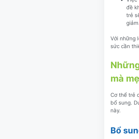
đề kh
trẻ s
giảm
Với những l
sức cần th
Những 
mà mẹ 
Cơ thể trẻ
bổ sung. Dư
này.
Bổ sun