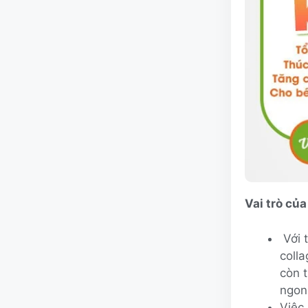
Vai trò của
Với t
colla
còn t
ngon,
Việc