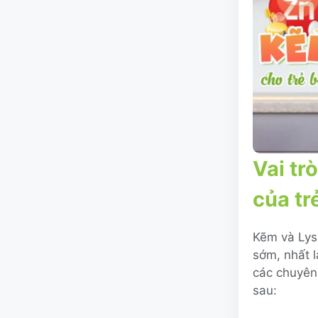
Vai tr
của tr
Kẽm và Lysi
sớm, nhất l
các chuyên 
sau: