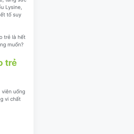
ếu Lysine,
iết tố suy
 trẻ là hết
mong muốn?
 trẻ
 viên uống
g vi chất