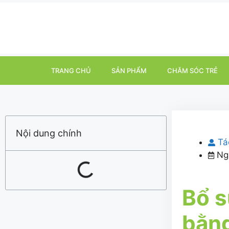
TRANG CHỦ
SẢN PHẨM
CHĂM SÓC TRẺ
Nội dung chính
Tá
Ng
Bổ s
bằn