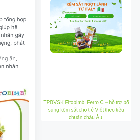
úp tổng hợp
giúp hệ
c nhân gây
iệng, phát
ếng ăn,
ên nhân
TPBVSK Fitobimbi Ferro C – hỗ trợ bổ
sung kẽm sắt cho trẻ Việt theo tiêu
chuẩn châu Âu