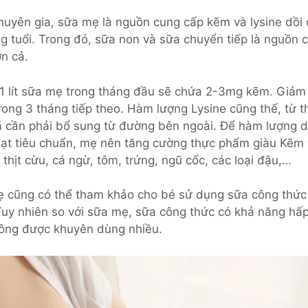
huyên gia, sữa mẹ là nguồn cung cấp kẽm và lysine dồi 
g tuổi. Trong đó, sữa non và sữa chuyển tiếp là nguồn 
ơn cả.
 1 lít sữa mẹ trong tháng đầu sẽ chứa 2-3mg kẽm. Giảm
trong 3 tháng tiếp theo. Hàm lượng Lysine cũng thế, từ 
đã cần phải bổ sung từ đường bên ngoài. Để hàm lượng 
đạt tiêu chuẩn, mẹ nên tăng cường thực phẩm giàu Kẽm 
, thịt cừu, cá ngừ, tôm, trứng, ngũ cốc, các loại đậu,…
ẹ cũng có thể tham khảo cho bé sử dụng sữa công thức 
Tuy nhiên so với sữa mẹ, sữa công thức có khả năng hấ
ông được khuyên dùng nhiều.