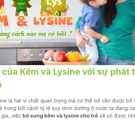
ò của Kẽm và Lysine với sự phát t
ẻ
ne là hai vi chất quan trọng mà cơ thể trẻ cần được bổ 
à trong bối cảnh tỷ lệ suy dinh dưỡng ở nước ta đang c
gia, việc
bổ sung kẽm và lysine cho trẻ
sẽ có được nhữ