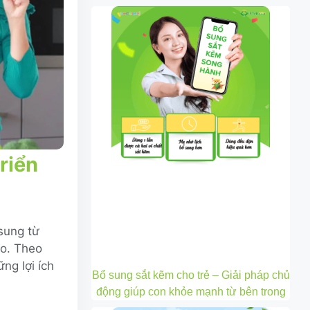
riển
sung từ
ao. Theo
ng lợi ích
Bổ sung sắt kẽm cho trẻ – Giải pháp chủ
động giúp con khỏe mạnh từ bên trong