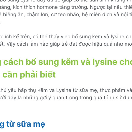
áng, kích thích hormone tăng trưởng. Ngược lại nếu thi
ẽ biếng ăn, chậm lớn, cơ teo nhão, hệ miễn dịch và nội t
.
ợi ích kể trên, có thể thấy việc bổ sung kẽm và lysine cho
iết. Vậy cách làm nào giúp trẻ đạt được hiệu quả như 
cách bổ sung kẽm và lysine cho
cần phải biết
 chủ yếu hấp thụ Kẽm và Lysine từ sữa mẹ, thực phẩm và
ới đây là những gợi ý quan trọng trong quá trình sử dụn
g từ sữa mẹ