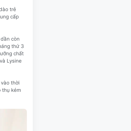
dào trẻ
cung cấp
 dần còn
tháng thứ 3
dưỡng chất
và Lysine
vào thời
p thụ kém