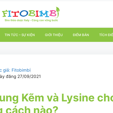
TIN TỨC – SỰ KIỆN
GIỚI THIỆU
ĐIỂM BÁN
TÍCH ĐI
c giả:
Fitobimbi
ày đăng
27/09/2021
ung Kẽm và Lysine cho
g cách nào?