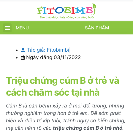
MENU
SẢN PHẨM
TRANG CHỦ
SẢN PHẨM
CHĂM SÓC TRẺ
TIN TỨC – SỰ KIỆN
GIỚI THIỆU
ĐIỂM BÁN
TÍCH ĐIỂM
Tác giả:
Fitobimbi
Ngày đăng
03/11/2022
Triệu chứng cúm B ở trẻ và
cách chăm sóc tại nhà
Cúm B là căn bệnh xảy ra ở mọi đối tượng, nhưng
thường nghiêm trọng hơn ở trẻ em. Để sớm phát
hiện và điều trị kịp thời, tránh nguy cơ biến chứng,
mẹ cần nắm rõ các
triệu chứng cúm B ở trẻ nhỏ
.