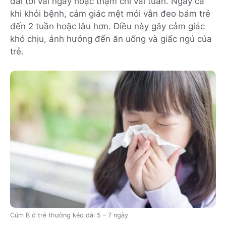
dài tới vài ngày hoặc thậm chí vài tuần. Ngay cả
khi khỏi bệnh, cảm giác mệt mỏi vẫn đeo bám trẻ
đến 2 tuần hoặc lâu hơn. Điều này gây cảm giác
khó chịu, ảnh hưởng đến ăn uống và giấc ngủ của
trẻ.
Cúm B ở trẻ thường kéo dài 5 – 7 ngày