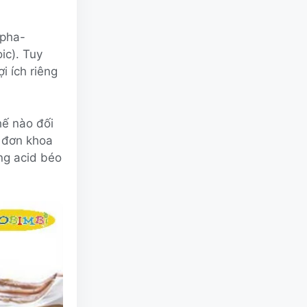
lpha-
ic). Tuy
 ích riêng
hế nào đối
c đơn khoa
ng acid béo