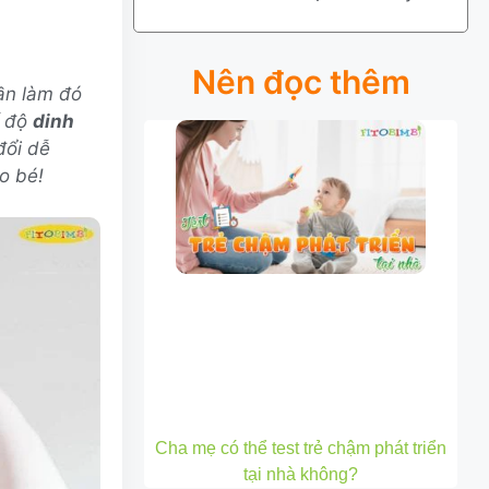
Nên đọc thêm
ần làm đó
ế độ
dinh
đổi dễ
o bé!
Cha mẹ có thể test trẻ chậm phát triển
tại nhà không?