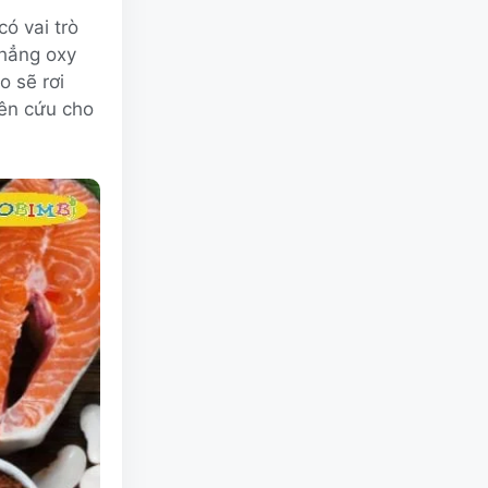
ó vai trò
thẳng oxy
o sẽ rơi
iên cứu cho