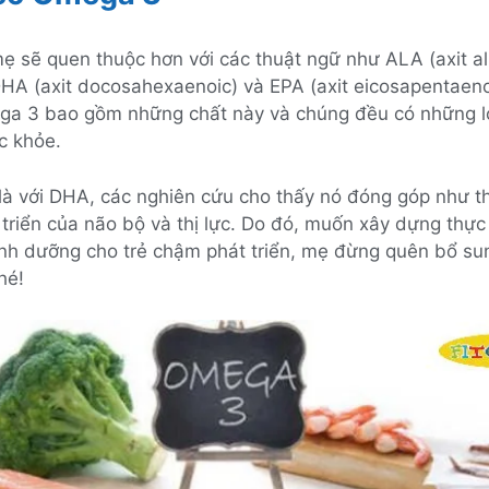
ẹ sẽ quen thuộc hơn với các thuật ngữ như ALA (axit a
 DHA (axit docosahexaenoic) và EPA (axit eicosapentaeno
ga 3 bao gồm những chất này và chúng đều có những lợi
c khỏe.
 là với DHA, các nghiên cứu cho thấy nó đóng góp như t
 triển của não bộ và thị lực. Do đó, muốn xây dựng thự
inh dưỡng cho trẻ chậm phát triển, mẹ đừng quên bổ su
hé!