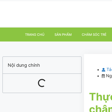
TRANG CHỦ
SẢN PHẨM
CHĂM SÓC TRẺ
Nội dung chính
Tá
Ng
Thực
chậm