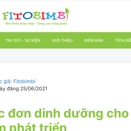
TIN TỨC – SỰ KIỆN
GIỚI THIỆU
ĐIỂM BÁN
TÍCH ĐI
c giả:
Fitobimbi
ày đăng
25/06/2021
 đơn dinh dưỡng cho 
 phát triển