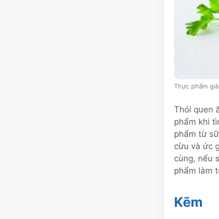
Thực phẩm già
Thói quen 
phẩm khi tì
phẩm từ sữa
cừu và ức g
cùng, nếu s
phẩm làm t
Kẽm