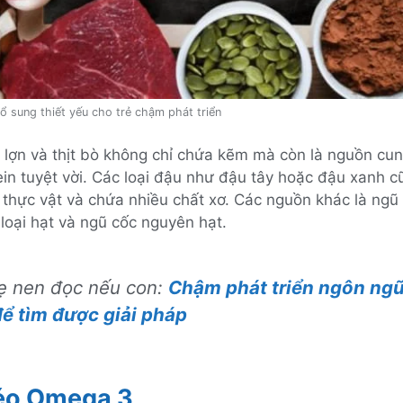
ổ sung thiết yếu cho trẻ chậm phát triển
ịt lợn và thịt bò không chỉ chứa kẽm mà còn là nguồn cu
ein tuyệt vời. Các loại đậu như đậu tây hoặc đậu xanh 
 thực vật và chứa nhiều chất xơ. Các nguồn khác là ngũ
loại hạt và ngũ cốc nguyên hạt.
 nen đọc nếu con:
Chậm phát triển ngôn ngữ
ể tìm được giải pháp
éo Omega 3