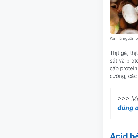
Kẽm là nguồn b
Thịt gà, th
sắt và prot
cấp protein
cường, các 
>>> Mẹ
đúng đ
Acid b