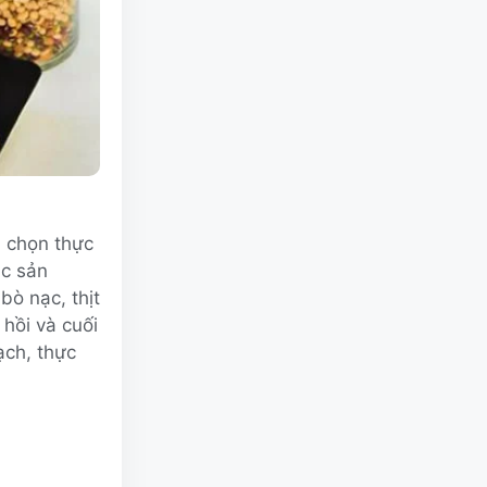
 chọn thực
ác sản
bò nạc, thịt
 hồi và cuối
ạch, thực