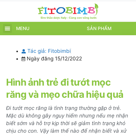
MENU
SẢN PHẨM
TRANG CHỦ
SẢN PHẨM
CHĂM SÓC TRẺ
TIN TỨC – SỰ KIỆN
GIỚI THIỆU
ĐIỂM BÁN
TÍCH ĐIỂM
Tác giả:
Fitobimbi
Ngày đăng
15/12/2022
Hình ảnh trẻ đi tướt mọc
răng và mẹo chữa hiệu quả
Đi tướt mọc răng là tình trạng thường gặp ở trẻ.
Mặc dù không gây nguy hiểm nhưng nếu mẹ nhận
biết sớm và hỗ trợ kịp thời sẽ giảm tình trạng khó
chịu cho con. Vậy làm thế nào để nhận biết và xử