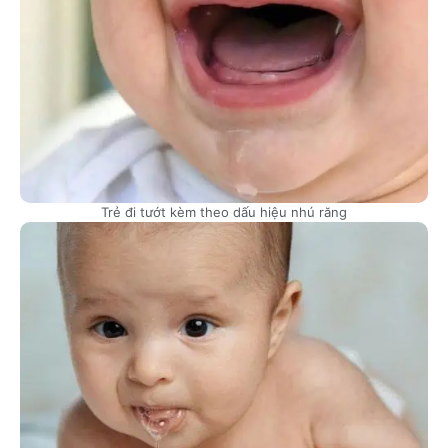
Trẻ đi tướt kèm theo dấu hiệu nhú răng