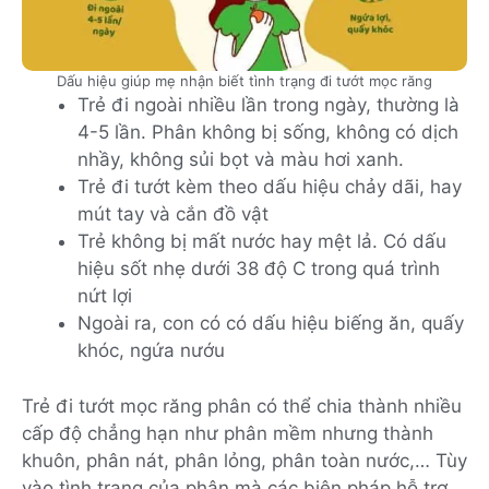
Dấu hiệu giúp mẹ nhận biết tình trạng đi tướt mọc răng
Trẻ đi ngoài nhiều lần trong ngày, thường là
4-5 lần. Phân không bị sống, không có dịch
nhầy, không sủi bọt và màu hơi xanh.
Trẻ đi tướt kèm theo dấu hiệu chảy dãi, hay
mút tay và cắn đồ vật
Trẻ không bị mất nước hay mệt lả. Có dấu
hiệu sốt nhẹ dưới 38 độ C trong quá trình
nứt lợi
Ngoài ra, con có có dấu hiệu biếng ăn, quấy
khóc, ngứa nướu
Trẻ đi tướt mọc răng phân có thể chia thành nhiều
cấp độ chẳng hạn như phân mềm nhưng thành
khuôn, phân nát, phân lỏng, phân toàn nước,… Tùy
vào tình trạng của phân mà các biện pháp hỗ trợ