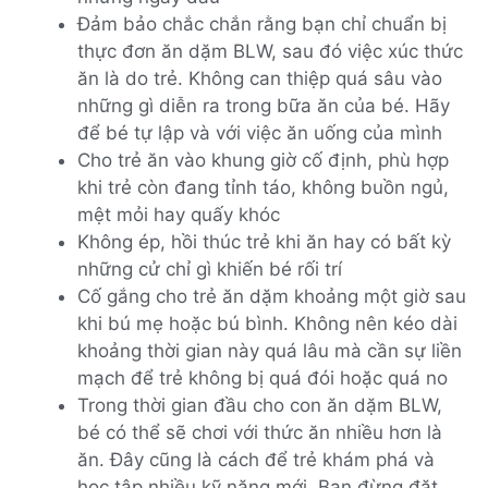
Đảm bảo chắc chắn rằng bạn chỉ chuẩn bị
thực đơn ăn dặm BLW, sau đó việc xúc thức
ăn là do trẻ. Không can thiệp quá sâu vào
những gì diễn ra trong bữa ăn của bé. Hãy
để bé tự lập và với việc ăn uống của mình
Cho trẻ ăn vào khung giờ cố định, phù hợp
khi trẻ còn đang tỉnh táo, không buồn ngủ,
mệt mỏi hay quấy khóc
Không ép, hồi thúc trẻ khi ăn hay có bất kỳ
những cử chỉ gì khiến bé rối trí
Cố gắng cho trẻ ăn dặm khoảng một giờ sau
khi bú mẹ hoặc bú bình. Không nên kéo dài
khoảng thời gian này quá lâu mà cần sự liền
mạch để trẻ không bị quá đói hoặc quá no
Trong thời gian đầu cho con ăn dặm BLW,
bé có thể sẽ chơi với thức ăn nhiều hơn là
ăn. Đây cũng là cách để trẻ khám phá và
học tập nhiều kỹ năng mới. Bạn đừng đặt