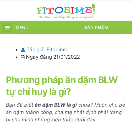
MENU
SẢN PHẨM
TRANG CHỦ
SẢN PHẨM
CHĂM SÓC TRẺ
TIN TỨC – SỰ KIỆN
GIỚI THIỆU
ĐIỂM BÁN
TÍCH ĐIỂM
Tác giả:
Fitobimbi
Ngày đăng
21/01/2022
Phương pháp ăn dặm BLW
tự chỉ huy là gì?
Bạn đã biết
ăn dặm BLW là gì
chưa? Muốn cho bé
ăn dặm thành công, cha mẹ nhất định phải trang
bị cho mình những kiến thức dưới đây: