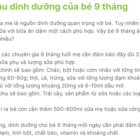
u dinh dưỡng của bé 9 tháng
ữa mẹ là nguồn dinh dưỡng quan trọng với bé. Tuy nhiên
ữa với bữa ăn dặm một cách phù hợp. Vậy bé 9 tháng ă
nhiêu?
 các chuyên gia 9 tháng tuổi mẹ cần đảm bảo đầy đủ 3
bữa phụ và lượng sữa phù hợp
chính sẽ bao gồm: Cháo, bột hoặc cơm nhão với tổng ti
ng 60-90g; thịt, cá, trứng, sữa với tổng lượng đạm kh
củ với tổng lượng khoảng 20mg và 6-10ml dầu mỡ
phụ sẽ bao gồm: Trái cây, sản phẩm từ sữa hoặc các lo
i ra bé còn cần thêm 500-600ml sữa mẹ hoặc sữa côn
ng, dinh dưỡng cho bé 9 tháng mỗi ngày cần phải đảm
Đạm, tinh bột, chất béo, vitamin và khoáng chất.