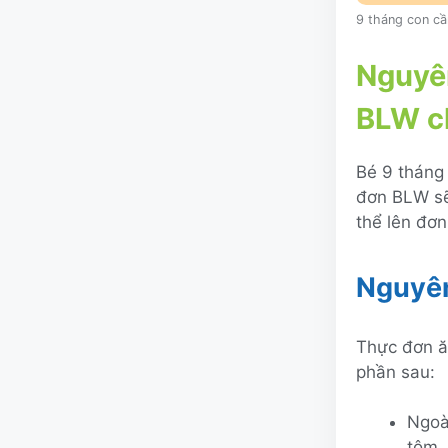
9 tháng con cầ
Nguyên
BLW c
Bé 9 tháng
đơn BLW sẽ
thể lên đơn
Nguyên
Thực đơn ă
phần sau:
Ngoà
tôm,