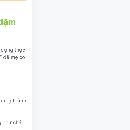
 dặm
y dựng thực
g” để mẹ có
hững thành
g như cháo