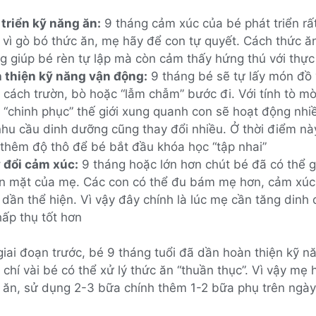
 triển kỹ năng ăn:
9 tháng cảm xúc của bé phát triển rấ
 vì gò bó thức ăn, mẹ hãy để con tự quyết. Cách thức ă
g giúp bé rèn tự lập mà còn cảm thấy hứng thú với thự
 thiện kỹ năng vận động:
9 tháng bé sẽ tự lấy món đồ 
cách trườn, bò hoặc “lẫm chẫm” bước đi. Với tính tò mò
 “chinh phục” thế giới xung quanh con sẽ hoạt động nhiề
nhu cầu dinh dưỡng cũng thay đổi nhiều. Ở thời điểm n
 thêm độ thô để bé bắt đầu khóa học “tập nhai”
 đổi cảm xúc:
9 tháng hoặc lớn hơn chút bé đã có thể g
n mặt của mẹ. Các con có thể đu bám mẹ hơn, cảm xúc 
 dần thể hiện. Vì vậy đây chính là lúc mẹ cần tăng dinh
hấp thụ tốt hơn
giai đoạn trước, bé 9 tháng tuổi đã dần hoàn thiện kỹ n
chí vài bé có thể xử lý thức ăn “thuần thục”. Vì vậy mẹ 
 ăn, sử dụng 2-3 bữa chính thêm 1-2 bữa phụ trên ngày