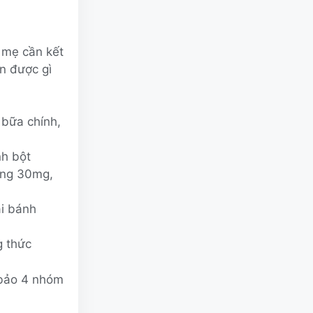
 mẹ cần kết
n được gì
 bữa chính,
nh bột
oảng 30mg,
ại bánh
g thức
 bảo 4 nhóm