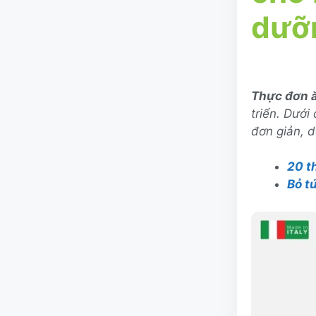
dưỡ
Thực đơn 
triển. Dưới
đơn giản, d
20 t
Bỏ t