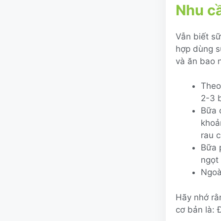
Nhu cầ
Vẫn biết s
hợp dùng s
và ăn bao 
Theo
2-3 
Bữa 
khoả
rau 
Bữa 
ngọt
Ngoà
Hãy nhớ rằ
cơ bản là: 