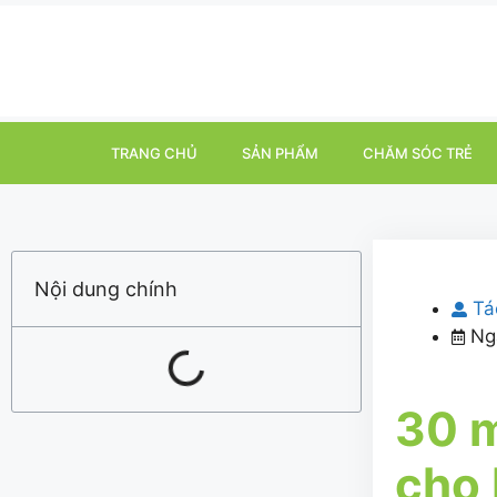
TRANG CHỦ
SẢN PHẨM
CHĂM SÓC TRẺ
Nội dung chính
Tá
Ng
30 
cho 