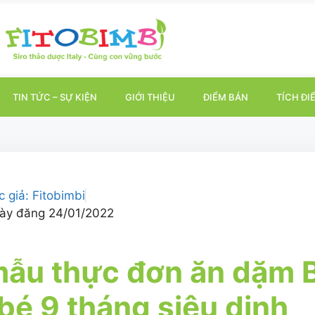
TIN TỨC – SỰ KIỆN
GIỚI THIỆU
ĐIỂM BÁN
TÍCH ĐI
c giả:
Fitobimbi
ày đăng
24/01/2022
mẫu thực đơn ăn dặm
bé 9 tháng siêu dinh