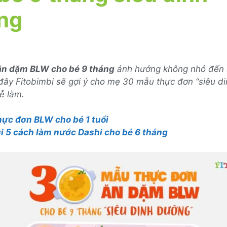
ng
ăn dặm BLW cho bé 9 tháng
ảnh hưởng không nhỏ đến 
 đây Fitobimbi sẽ gợi ý cho mẹ 30 mẫu thực đơn “siêu d
ễ làm.
hực đơn BLW cho bé 1 tuổi
úi 5 cách làm nước Dashi cho bé 6 tháng