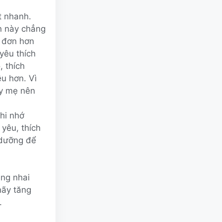
t nhanh.
n này chẳng
c đơn hơn
yêu thích
, thích
u hơn. Vì
ày mẹ nên
hi nhớ
yêu, thích
 dưỡng để
ăng nhai
hãy tăng
.