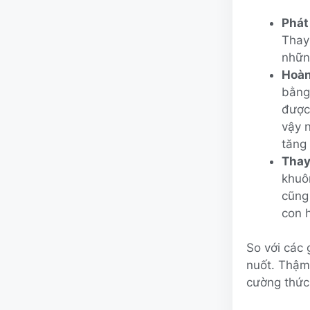
Phát
Thay
nhữn
Hoàn
bằng 
được
vậy 
tăng
Thay
khuô
cũng
con 
So với các 
nuốt. Thậm 
cường thức