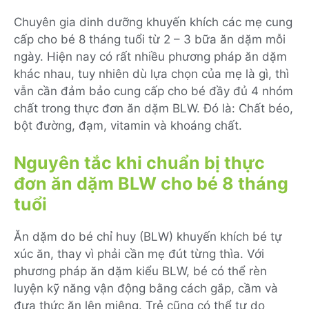
Chuyên gia dinh dưỡng khuyến khích các mẹ cung
cấp cho bé 8 tháng tuổi từ 2 – 3 bữa ăn dặm mỗi
ngày. Hiện nay có rất nhiều phương pháp ăn dặm
khác nhau, tuy nhiên dù lựa chọn của mẹ là gì, thì
vẫn cần đảm bảo cung cấp cho bé đầy đủ 4 nhóm
chất trong thực đơn ăn dặm BLW. Đó là: Chất béo,
bột đường, đạm, vitamin và khoáng chất.
Nguyên tắc khi chuẩn bị thực
đơn ăn dặm BLW cho bé 8 tháng
tuổi
Ăn dặm do bé chỉ huy (BLW) khuyến khích bé tự
xúc ăn, thay vì phải cần mẹ đút từng thìa. Với
phương pháp ăn dặm kiểu BLW, bé có thể rèn
luyện kỹ năng vận động bằng cách gắp, cầm và
đưa thức ăn lên miệng. Trẻ cũng có thể tự do