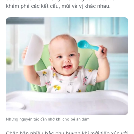
khám phá các kết cấu, mùi và vị khác nhau.
Những nguyên tắc cần nhớ khi cho bé ăn dặm
Chắc hẳn nhiều bậc phụ huynh khi mới tiếp xúc với