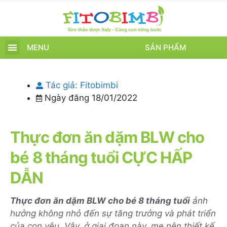
MENU
SẢN PHẨM
TRANG CHỦ
SẢN PHẨM
CHĂM SÓC TRẺ
TIN TỨC – SỰ KIỆN
GIỚI THIỆU
ĐIỂM BÁN
TÍCH ĐIỂM
Tác giả:
Fitobimbi
Ngày đăng
18/01/2022
Thực đơn ăn dặm BLW cho
bé 8 tháng tuổi CỰC HẤP
DẪN
Thực đơn ăn dặm BLW cho bé 8 tháng tuổi
ảnh
hưởng không nhỏ đến sự tăng trưởng và phát triển
của con yêu. Vậy, ở giai đoạn này, mẹ nên thiết kế