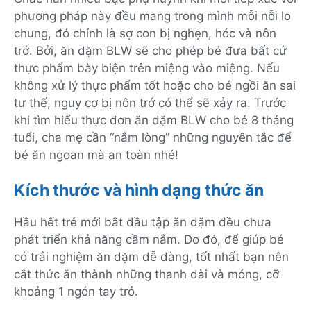
phương pháp này đều mang trong mình mỗi nỗi lo
chung, đó chính là sợ con bị nghẹn, hóc và nôn
trớ. Bởi, ăn dặm BLW sẽ cho phép bé đưa bất cứ
thực phẩm bày biện trên miệng vào miệng. Nếu
không xử lý thực phẩm tốt hoặc cho bé ngồi ăn sai
tư thế, nguy cơ bị nôn trớ có thể sẽ xảy ra. Trước
khi tìm hiểu thực đơn ăn dặm BLW cho bé 8 tháng
tuổi, cha mẹ cần “nắm lòng” những nguyên tắc để
bé ăn ngoan mà an toàn nhé!
Kích thước và hình dạng thức ăn
Hầu hết trẻ mới bắt đầu tập ăn dặm đều chưa
phát triển khả năng cầm nắm. Do đó, để giúp bé
có trải nghiệm ăn dặm dễ dàng, tốt nhất bạn nên
cắt thức ăn thành những thanh dài và mỏng, cỡ
khoảng 1 ngón tay trỏ.