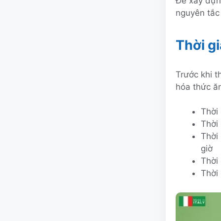
Để xây dựn
nguyên tắc
Thời gi
Trước khi t
hóa thức ăn
Thời 
Thời 
Thời
giờ
Thời
Thời 