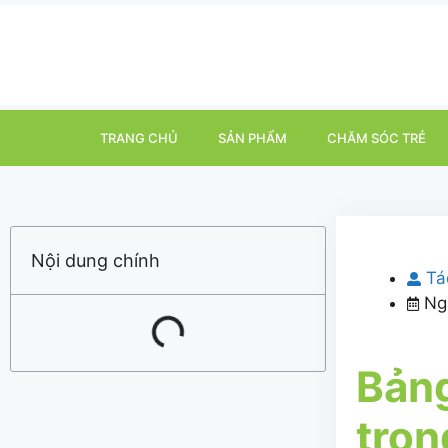
TRANG CHỦ
SẢN PHẨM
CHĂM SÓC TRẺ
Nội dung chính
Tá
Ng
Bảng
tron