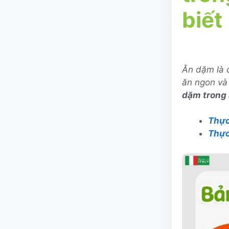
biết
Ăn dặm là c
ăn ngon và
dặm trong
Thực
Thực