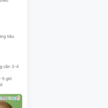
 theo
ợng tiêu
ng cần 3-4
-5 giờ
iờ