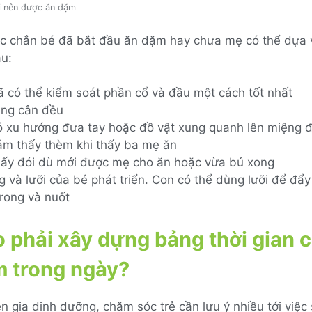
i nên được ăn dặm
ắc chắn bé đã bắt đầu ăn dặm hay chưa mẹ có thể dựa
au:
ã có thể kiểm soát phần cổ và đầu một cách tốt nhất
ăng cân đều
ó xu hướng đưa tay hoặc đồ vật xung quanh lên miệng 
ảm thấy thèm khi thấy ba mẹ ăn
hấy đói dù mới được mẹ cho ăn hoặc vừa bú xong
 và lưỡi của bé phát triển. Con có thể dùng lưỡi để đẩy
trong và nuốt
o phải xây dựng bảng thời gian 
m trong ngày?
 gia dinh dưỡng, chăm sóc trẻ cần lưu ý nhiều tới việc