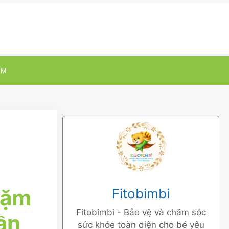
ỂM
dặm
Fitobimbi
Fitobimbi - Bảo vệ và chăm sóc
ần
sức khỏe toàn diện cho bé yêu