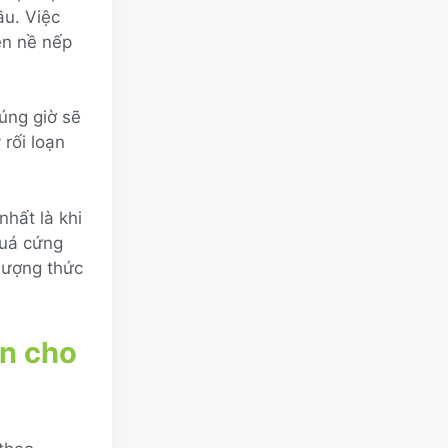
ầu. Việc
yện nề nếp
úng giờ sẽ
 rối loạn
hất là khi
quá cứng
lượng thức
an cho