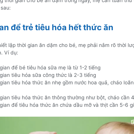
g thời gian cho bé ăn dặm trong ngày, mẹ cần tuân thủ
 sau:
an để trẻ tiêu hóa hết thức ăn
hiết lập thời gian ăn dặm cho bé, mẹ phải nắm rõ thời lư
. Ví dụ:
gian để bé tiêu hóa sữa mẹ là từ 1-2 tiếng
gian tiêu hóa sữa công thức là 2-3 tiếng
 gian tiêu hóa thức ăn nhẹ gồm nước hoa quả, cháo loã
 gian tiêu hóa thức ăn thông thường như bột, cháo cần 4
gian để tiêu hóa thức ăn chứa dầu mỡ và thịt cần 5-6 g