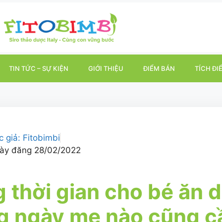
TIN TỨC – SỰ KIỆN
GIỚI THIỆU
ĐIỂM BÁN
TÍCH ĐI
c giả:
Fitobimbi
ày đăng
28/02/2022
 thời gian cho bé ăn 
g ngày mẹ nào cũng c