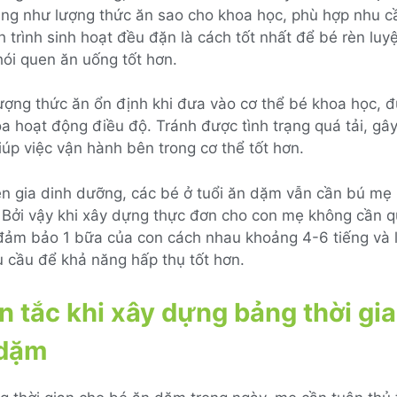
ũng như lượng thức ăn sao cho khoa học, phù hợp nhu c
ch trình sinh hoạt đều đặn là cách tốt nhất để bé rèn lu
ói quen ăn uống tốt hơn.
ượng thức ăn ổn định khi đưa vào cơ thể bé khoa học, đ
óa hoạt động điều độ. Tránh được tình trạng quá tải, gây
úp việc vận hành bên trong cơ thể tốt hơn.
n gia dinh dưỡng, các bé ở tuổi ăn dặm vẫn cần bú mẹ n
i. Bởi vậy khi xây dựng thực đơn cho con mẹ không cần 
đảm bảo 1 bữa của con cách nhau khoảng 4-6 tiếng và 
 cầu để khả năng hấp thụ tốt hơn.
 tắc khi xây dựng bảng thời gi
 dặm