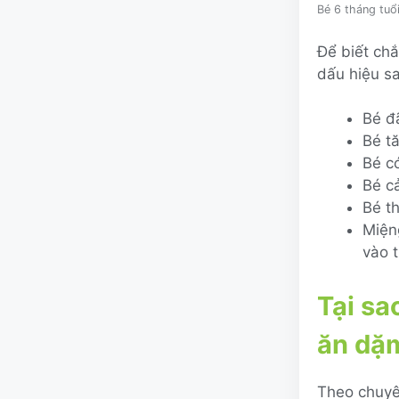
Bé 6 tháng tuổ
Để biết ch
dấu hiệu s
Bé đ
Bé t
Bé c
Bé c
Bé t
Miệng
vào 
Tại sa
ăn dặ
Theo chuyên