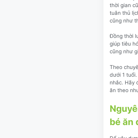
thời gian c
tuân thủ lị
cũng như th
Đồng thời l
giúp tiêu h
cũng như gi
Theo chuyê
dưới 1 tuổ
nhắc. Hãy 
ăn theo nhu
Nguyên
bé ăn