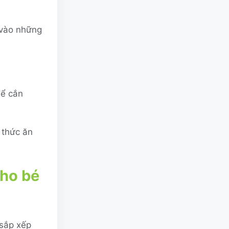
 vào những
để cắn
 thức ăn
cho bé
 sắp xếp