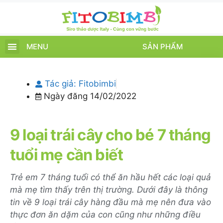
MENU
SẢN PHẨM
TRANG CHỦ
SẢN PHẨM
CHĂM SÓC TRẺ
TIN TỨC – SỰ KIỆN
GIỚI THIỆU
ĐIỂM BÁN
TÍCH ĐIỂM
Tác giả:
Fitobimbi
Ngày đăng
14/02/2022
9 loại trái cây cho bé 7 tháng
tuổi mẹ cần biết
Trẻ em 7 tháng tuổi có thể ăn hầu hết các loại quả
mà mẹ tìm thấy trên thị trường. Dưới đây là thông
tin về 9 loại trái cây hàng đầu mà mẹ nên đưa vào
thực đơn ăn dặm của con cũng như những điều