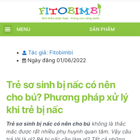
MENU
SẢN PHẨM
TRANG CHỦ
SẢN PHẨM
CHĂM SÓC TRẺ
TIN TỨC – SỰ KIỆN
GIỚI THIỆU
ĐIỂM BÁN
TÍCH ĐIỂM
Tác giả:
Fitobimbi
Ngày đăng
01/06/2022
Trẻ sơ sinh bị nấc có nên
cho bú? Phương pháp xử lý
khi trẻ bị nấc
Trẻ sơ sinh bị nấc có nên cho bú
không là thắc
mắc được rất nhiều phụ huynh quan tâm. Vậy câu
trả lời là gì? Bé bị nấc cần làm gì? Tất cả những