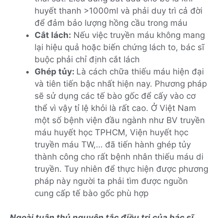
huyết thanh >1000ml và phải duy trì cả đời
để đảm bảo lượng hồng cầu trong máu
Cắt lách:
Nếu việc truyền máu không mang
lại hiệu quả hoặc biến chứng lách to, bác sĩ
buộc phải chỉ định cắt lách
Ghép tủy:
Là cách chữa thiếu máu hiện đại
và tiên tiến bậc nhất hiện nay. Phương pháp
sẽ sử dụng các tế bào gốc để cấy vào cơ
thể vì vậy tỉ lệ khỏi là rất cao. Ở Việt Nam
một số bệnh viện đầu ngành như BV truyền
máu huyết học TPHCM, Viện huyết học
truyền máu TW,… đã tiến hành ghép tủy
thành công cho rất bệnh nhân thiếu máu di
truyền. Tuy nhiên để thực hiện được phương
pháp này người ta phải tìm được nguồn
cung cấp tế bào gốc phù hợp
Ngoài tuân thủ nguyên tắc điều trị của bác sĩ