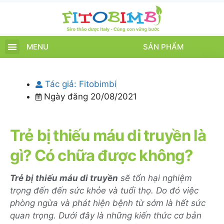
MENU
SẢN PHẨM
TRANG CHỦ
SẢN PHẨM
CHĂM SÓC TRẺ
TIN TỨC – SỰ KIỆN
GIỚI THIỆU
ĐIỂM BÁN
TÍCH ĐIỂM
Tác giả:
Fitobimbi
Ngày đăng
20/08/2021
Trẻ bị thiếu máu di truyền là
gì? Có chữa được không?
Trẻ bị thiếu máu di truyền
sẽ tổn hại nghiệm
trọng đến đến sức khỏe và tuổi thọ. Do đó việc
phòng ngừa và phát hiện bệnh từ sớm là hết sức
quan trọng. Dưới đây là những kiến thức cơ bản