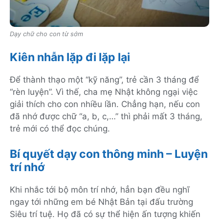
Dạy chữ cho con từ sớm
Kiên nhẫn lặp đi lặp lại
Để thành thạo một “kỹ năng”, trẻ cần 3 tháng để
“rèn luyện”. Vì thế, cha mẹ Nhật không ngại việc
giải thích cho con nhiều lần. Chẳng hạn, nếu con
đã nhớ được chữ “a, b, c,…” thì phải mất 3 tháng,
trẻ mới có thể đọc chúng.
Bí quyết dạy con thông minh – Luyện
trí nhớ
Khi nhắc tới bộ môn trí nhớ, hẳn bạn đều nghĩ
ngay tới những em bé Nhật Bản tại đấu trường
Siêu trí tuệ. Họ đã có sự thể hiện ấn tượng khiến