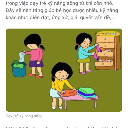
trong việc dạy trẻ kỹ năng sống từ khi còn nhỏ.
Đây sẽ nền tảng giúp bé học được nhiều kỹ năng
khác như: diễn đạt, ứng xử, giải quyết vấn đề,…
Dạy trẻ kỹ năng sống