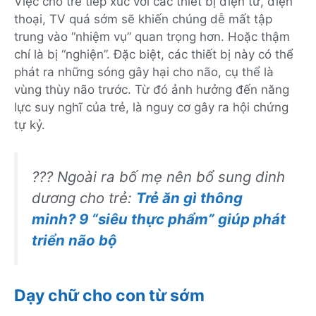
Việc cho trẻ tiếp xúc với các thiết bị điện tử, điện
thoại, TV quá sớm sẽ khiến chúng dễ mất tập
trung vào “nhiệm vụ” quan trọng hơn. Hoặc thậm
chí là bị “nghiện”. Đặc biệt, các thiết bị này có thể
phát ra những sóng gây hại cho não, cụ thể là
vùng thùy não trước. Từ đó ảnh hưởng đến năng
lực suy nghĩ của trẻ, là nguy cơ gây ra hội chứng
tự kỷ.
??? Ngoài ra bố mẹ nên bổ sung dinh
dương cho trẻ:
Trẻ ăn gì thông
minh? 9 “siêu thực phẩm” giúp phát
triển não bộ
Dạy chữ cho con từ sớm