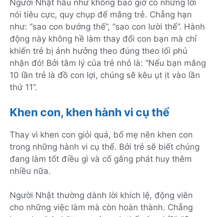
Người Nhật hầu như không bao giờ có những lời
nói tiêu cực, quy chụp để mắng trẻ. Chẳng hạn
như: “sao con bướng thế”, “sao con lười thế”. Hành
động này không hề làm thay đổi con bạn mà chỉ
khiến trẻ bị ảnh hưởng theo đúng theo lối phủ
nhận đó! Bởi tâm lý của trẻ nhỏ là: “Nếu bạn mắng
10 lần trẻ là đồ con lợi, chúng sẽ kêu ụt ịt vào lần
thứ 11”.
Khen con, khen hành vi cụ thể
Thay vì khen con giỏi quá, bố mẹ nên khen con
trong những hành vi cụ thể. Bởi trẻ sẽ biết chúng
đang làm tốt điều gì và cố gắng phát huy thêm
nhiều nữa.
Người Nhật thường dành lời khích lệ, động viên
cho những việc làm mà còn hoàn thành. Chẳng