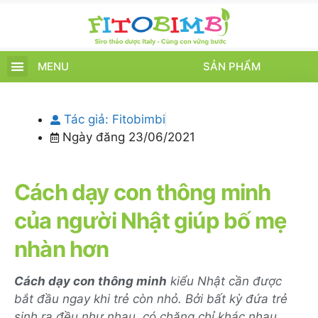
MENU
SẢN PHẨM
TRANG CHỦ
SẢN PHẨM
CHĂM SÓC TRẺ
TIN TỨC – SỰ KIỆN
GIỚI THIỆU
ĐIỂM BÁN
TÍCH ĐIỂM
Tác giả:
Fitobimbi
Ngày đăng
23/06/2021
Cách dạy con thông minh
của người Nhật giúp bố mẹ
nhàn hơn
Cách dạy con thông minh
kiểu Nhật cần được
bắt đầu ngay khi trẻ còn nhỏ. Bởi bất kỳ đứa trẻ
sinh ra đều như nhau, có chăng chỉ khác nhau