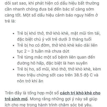
dõi sat sao, khi phát hiện có dấu hiệu bất thường
cần nhanh chóng đưa bé đến bác sĩ càng sớm
càng tốt. Một số dấu hiệu cảnh báo nguy hiểm ở
trẻ là:
Trẻ bị khó thở, thở khò khè, mặt mũi tím tái,
đặc biệt chú ý với trẻ dưới 3 tháng tuổi
Trẻ bị ho có đờm, thở khò khè kéo dài liên
tục 2 – 3 tuần mà chưa dứt
Trẻ từng mắc một số bệnh liên quan đến
đường hô hấp, đặc biệt là hen suyễn
Trẻ bị ho, sổ mũi, khó thở, thở khò khè, kèm
theo triệu chứng sốt cao trên 38.5 độ C và
nôn trớ khi ăn
Trên đây là tổng hợp một số
cách trị khò khè cho
trẻ sinh mổ
. Mong rằng những gợi ý này sẽ giúp
ích cho mẹ trong hành trình chăm sóc bé yêu.