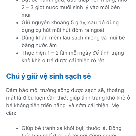
2 – 3 giọt nước muối sinh lý vào mỗi bên
mũi
Giữ nguyên khoảng 5 giây, sau đó dùng
dụng cụ hút mũi hút đờm ra ngoài
Dùng khăn mềm lau sạch miệng và mũi bé
bằng nước ấm
Thực hiện 1 – 2 lần mỗi ngày để tình trạng
khò khè ở trẻ được cải thiện rõ rệt
Chú ý giữ vệ sinh sạch sẽ
Đảm bảo môi trường sống được sạch sẽ, thoáng
mát là điều kiện cần thiết giúp tình trạng khò khè ở
bé không tiến triển nặng và sớm cải thiện. Mẹ
cần:
Giúp bé tránh xa khói bụi, thuốc lá. Đồng
thời hạn chế đưa bé tới nơi đông người.