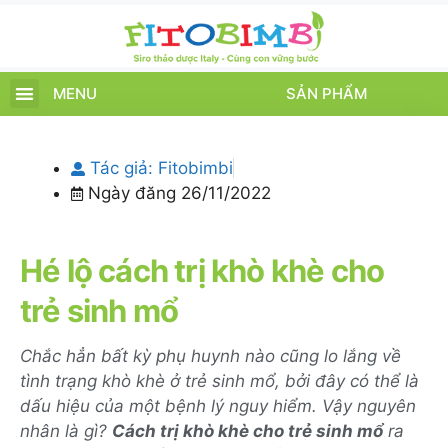
MENU
SẢN PHẨM
TRANG CHỦ
SẢN PHẨM
CHĂM SÓC TRẺ
TIN TỨC – SỰ KIỆN
GIỚI THIỆU
ĐIỂM BÁN
TÍCH ĐIỂM
Tác giả:
Fitobimbi
Ngày đăng
26/11/2022
Hé lộ cách trị khò khè cho
trẻ sinh mổ
Chắc hẳn bất kỳ phụ huynh nào cũng lo lắng về
tình trạng khò khè ở trẻ sinh mổ, bởi đây có thể là
dấu hiệu của một bệnh lý nguy hiểm. Vậy nguyên
nhân là gì?
Cách trị khò khè cho trẻ sinh mổ
ra