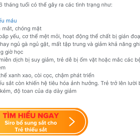
6 tháng tuổi có thể gây ra các tình trạng như:
ếu máu
 mắt, chóng mặt
bắp yếu, cơ thể mệt mỏi, hoạt động thể chất bị gián đo
 hay ngủ gà ngủ gật, mất tập trung và giảm khả năng gh
ng giờ học
miễn dịch bị suy giảm, trẻ dễ bị ốm vặt hoặc mắc các b
ễm
thể xanh xao, còi cọc, chậm phát triển
ếu sắt còn khiến hệ tiêu hóa ảnh hưởng. Trẻ trở lên lười
 kém, độ toan của dạ dày giảm