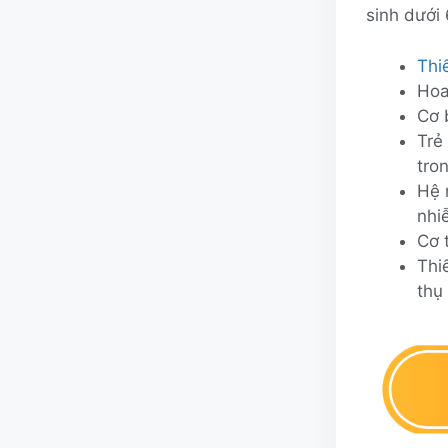
sinh dưới 
Thi
Hoa
Cơ 
Trẻ
tro
Hệ 
nhi
Cơ 
Thi
thụ