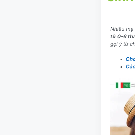
Nhiều mẹ 
từ 0-6 th
gợi ý từ c
Cho
Các