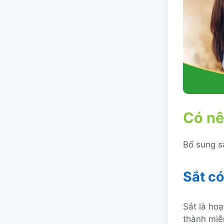
Có nê
Bổ sung sắ
Sắt có
Sắt là hoạ
thành miễ