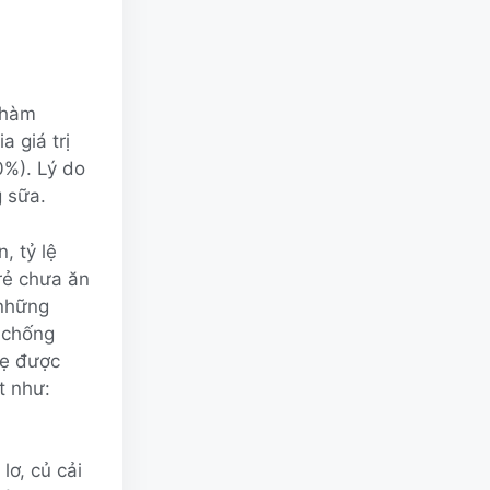
 hàm
a giá trị
0%). Lý do
g sữa.
, tỷ lệ
trẻ chưa ăn
 những
 chống
mẹ được
t như:
lơ, củ cải