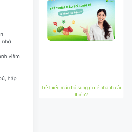
ạn
i nhớ
ệnh viêm
 bú, hấp
Trẻ thiếu máu bổ sung gì để nhanh cải
thiện?