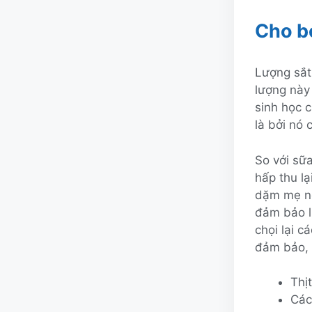
Cho b
Lượng sắt
lượng này 
sinh học 
là bởi nó 
So với sữa
hấp thu lạ
dặm mẹ nê
đảm bảo l
chọi lại 
đảm bảo, 
Thị
Các