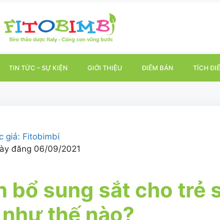
TIN TỨC – SỰ KIỆN
GIỚI THIỆU
ĐIỂM BÁN
TÍCH ĐI
c giả:
Fitobimbi
ày đăng
06/09/2021
 bổ sung sắt cho trẻ 
 như thế nào?