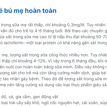
é bú mẹ hoàn toàn
 trong sữa mẹ rất thấp, chỉ khoảng 0,3mg/lít. Tuy nhiên
vẫn đủ cho trẻ từ 4-6 tháng tuổi. Bởi theo các chuyên gi
của sắt trong sữa mẹ cao (tỉ lệ hấp thu đạt khoảng 50-7
có lactoferrin- một loại protein có khả năng gắn sắt tron
 mẹ, lượng sắt trong sữa công thức nhiều hơn. Tuy nhiên
i thấp chỉ khoảng 4-12%. Vì vậy trong 6 tháng đầu, khi 
n nuôi con hoàn toàn bằng sữa mình. Điều này không
ượng sắt cho trẻ mà còn tăng cường miễn dịch, giúp bé
các tác nhân gây bệnh. Theo đó để lượng sắt trong sữa 
mẹ nên tăng cường sử dụng các loại thực phẩm giàu sắ
t đỏ, cá, gia cầm, gan động vật
 loại trái cây sấy khô, ngũ cốc nguyên hạt, cải xoăn, súp 