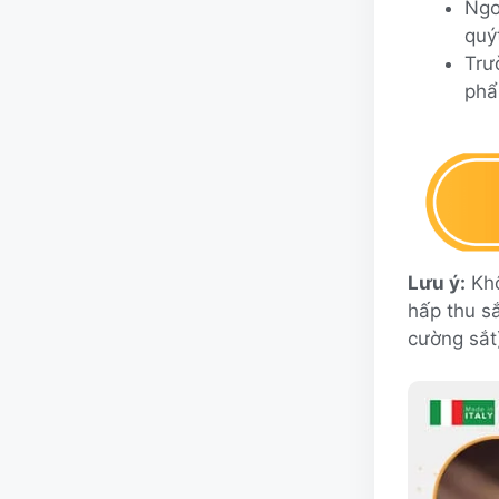
Ngo
quý
Trư
phẩ
Lưu ý:
Khô
hấp thu s
cường sắt)