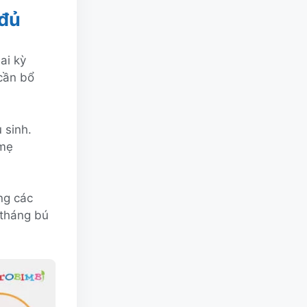
 đủ
ai kỳ
 cần bổ
 sinh.
 mẹ
ong các
 tháng bú