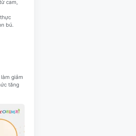
từ cam,
 thực
on bú.
Ẽ làm giảm
hức tăng