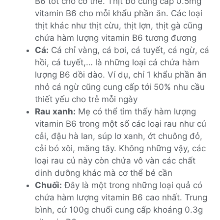
B6 tốt cho cơ thể. Thịt bò cung cấp 0.5mg
vitamin B6 cho mỗi khẩu phần ăn. Các loại
thịt khác như thịt cừu, thịt lợn, thịt gà cũng
chứa hàm lượng vitamin B6 tương đương
Cá:
Cá chỉ vàng, cá bơi, cá tuyết, cá ngừ, cá
hồi, cá tuyết,… là những loại cá chứa hàm
lượng B6 dồi dào. Ví dụ, chỉ 1 khẩu phần ăn
nhỏ cá ngừ cũng cung cấp tới 50% nhu cầu
thiết yếu cho trẻ mỗi ngày
Rau xanh:
Mẹ có thể tìm thấy hàm lượng
vitamin B6 trong một số các loại rau như củ
cải, đậu hà lan, súp lơ xanh, ớt chuông đỏ,
cải bó xôi, măng tây. Không những vậy, các
loại rau củ này còn chứa vô vàn các chất
dinh dưỡng khác mà cơ thể bé cần
Chuối:
Đây là một trong những loại quả có
chứa hàm lượng vitamin B6 cao nhất. Trung
bình, cứ 100g chuối cung cấp khoảng 0.3g