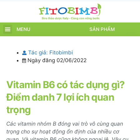
MENU
SẢN PHẨM
TRANG CHỦ
SẢN PHẨM
CHĂM SÓC TRẺ
TIN TỨC – SỰ KIỆN
GIỚI THIỆU
ĐIỂM BÁN
TÍCH ĐIỂM
Tác giả:
Fitobimbi
Ngày đăng
02/06/2022
Vitamin B6 có tác dụng gì?
Điểm danh 7 lợi ích quan
trọng
Các vitamin nhóm B đóng vai trò vô cùng quan
trọng cho sự hoạt động ổn định của nhiều cơ
quan. Và vitamin B6 cũng không ngoại lệ. Vậy cụ