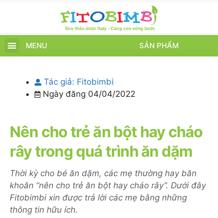
MENU
SẢN PHẨM
TRANG CHỦ
SẢN PHẨM
CHĂM SÓC TRẺ
TIN TỨC – SỰ KIỆN
GIỚI THIỆU
ĐIỂM BÁN
TÍCH ĐIỂM
Tác giả:
Fitobimbi
Ngày đăng
04/04/2022
Nên cho trẻ ăn bột hay cháo
rây trong quá trình ăn dặm
Thời kỳ cho bé ăn dặm, các mẹ thường hay băn
khoăn “nên cho trẻ ăn bột hay cháo rây”. Dưới đây
Fitobimbi xin được trả lời các mẹ bằng những
thông tin hữu ích.