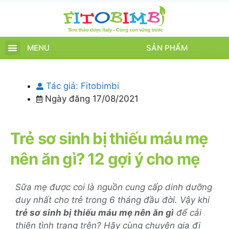
MENU
SẢN PHẨM
TRANG CHỦ
SẢN PHẨM
CHĂM SÓC TRẺ
TIN TỨC – SỰ KIỆN
GIỚI THIỆU
ĐIỂM BÁN
TÍCH ĐIỂM
Tác giả:
Fitobimbi
Ngày đăng
17/08/2021
Trẻ sơ sinh bị thiếu máu mẹ
nên ăn gì? 12 gợi ý cho mẹ
Sữa mẹ được coi là nguồn cung cấp dinh dưỡng
duy nhất cho trẻ trong 6 tháng đầu đời. Vậy khi
trẻ sơ sinh bị thiếu máu mẹ nên ăn gì
để cải
thiện tình trạng trên? Hãy cùng chuyên gia đi