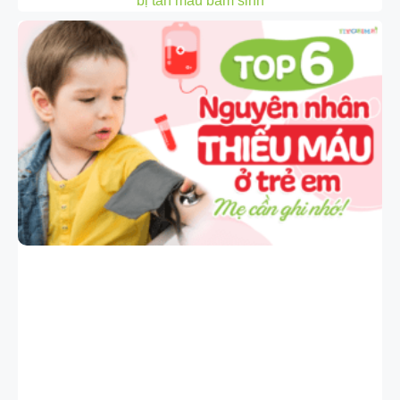
bị tan máu bẩm sinh