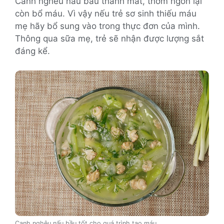
Canh nghêu nấu bầu thanh mát, thơm ngon lại
còn bổ máu. Vì vậy nếu trẻ sơ sinh thiếu máu
mẹ hãy bổ sung vào trong thực đơn của mình.
Thông qua sữa mẹ, trẻ sẽ nhận được lượng sắt
đáng kể.
Canh nghêu nấu bầu tốt cho quá trình tạo máu