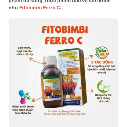
phẩm bổ sung, thực phẩm bảo vệ sức khoẻ
như
Fitobimbi Ferro C: