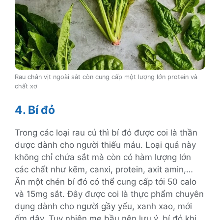
Rau chân vịt ngoài sắt còn cung cấp một lượng lớn protein và
chất xơ
4. Bí đỏ
Trong các loại rau củ thì bí đỏ được coi là thần
dược dành cho người thiếu máu. Loại quả này
không chỉ chứa sắt mà còn có hàm lượng lớn
các chất như kẽm, canxi, protein, axit amin,…
Ăn một chén bí đỏ có thể cung cấp tới 50 calo
và 15mg sắt. Đây được coi là thực phẩm chuyên
dụng dành cho người gầy yếu, xanh xao, mới
ốm dậy. Tuy nhiên mẹ bầu nên lưu ý, bí đỏ khi