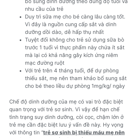
bổ sung dinh dưỡng theo đúng độ tuổi và
nhu cầu của trẻ
Duy trì sữa mẹ cho bé càng lâu càng tốt.
Vì đây là nguồn cung cấp sắt và dinh
dưỡng dồi dào, dễ hấp thụ nhất
Tuyệt đối không cho trẻ sử dụng sữa bò
trước 1 tuổi vì thực phẩm này chứa ít sắt
mà lại có khả năng gây kích ứng niêm
mạc đường ruột
Với trẻ trên 4 tháng tuổi, để dự phòng
thiếu sắt, mẹ nên tham khảo bổ sung sắt
cho bé theo liều dự phòng 1mg/kg/ ngày
Chế độ dinh dưỡng của mẹ có vai trò đặc biệt
quan trọng với trẻ sơ sinh. Vì vậy để hạn chế
tình trạng suy dinh dưỡng, còi cọc, chậm lớn ở
trẻ mẹ cần đặc biệt lưu ý vấn đề này. Hy vọng
với thông tin ‘‘
trẻ sơ sinh bị thiếu máu mẹ nên