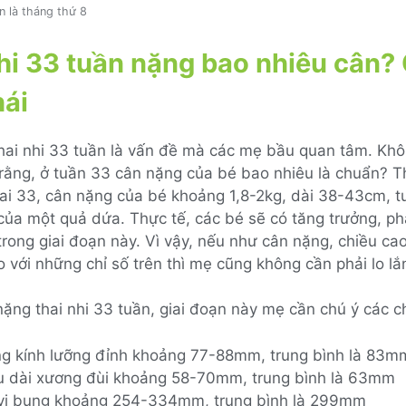
n là tháng thứ 8
hi 33 tuần nặng bao nhiêu cân? 
hái
hai nhi 33 tuần là vấn đề mà các mẹ bầu quan tâm. Khô
rằng, ở tuần 33 cân nặng của bé bao nhiêu là chuẩn? 
thai 33, cân nặng của bé khoảng 1,8-2kg, dài 38-43cm, 
của một quả dứa. Thực tế, các bé sẽ có tăng trưởng, phá
rong giai đoạn này. Vì vậy, nếu như cân nặng, chiều cao
o với những chỉ số trên thì mẹ cũng không cần phải lo lắ
ặng thai nhi 33 tuần, giai đoạn này mẹ cần chú ý các c
g kính lưỡng đỉnh khoảng 77-88mm, trung bình là 83m
u dài xương đùi khoảng 58-70mm, trung bình là 63mm
vi bụng khoảng 254-334mm, trung bình là 299mm