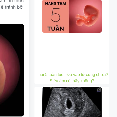
và hình thức
để tránh bỡ
Thai 5 tuần tuổi: Đã vào tử cung chưa?
Siêu âm có thấy không?