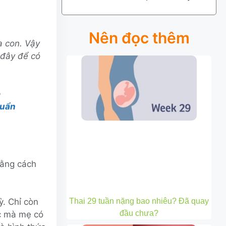
Nên đọc thêm
a con. Vậy
 đây để có
ẹ
huẩn
bằng cách
Thai 29 tuần nặng bao nhiêu? Đã quay
ỳ. Chỉ còn
đầu chưa?
úc mà mẹ có