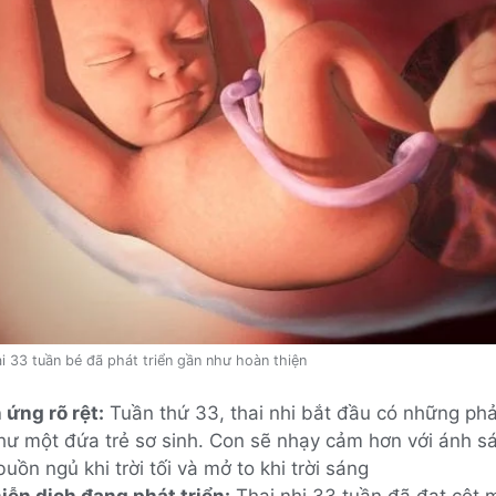
i 33 tuần bé đã phát triển gần như hoàn thiện
 ứng rõ rệt:
Tuần thứ 33, thai nhi bắt đầu có những ph
như một đứa trẻ sơ sinh. Con sẽ nhạy cảm hơn với ánh sá
uồn ngủ khi trời tối và mở to khi trời sáng
iễn dịch đang phát triển:
Thai nhi 33 tuần đã đạt cột