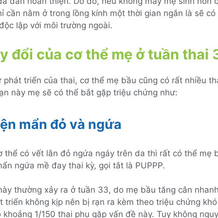
đã dần hoàn thiện. Do đó, nếu không may mẹ sinh non ở
ỉ cần nằm ở trong lồng kính một thời gian ngắn là sẽ có 
độc lập với môi trường ngoài.
y đổi của cơ thể mẹ ở tuần thai 
 phát triển của thai, cơ thể mẹ bầu cũng có rất nhiều th
oạn này mẹ sẽ có thể bắt gặp triệu chứng như:
iện mẩn đỏ và ngứa
 thể có vết lằn đỏ ngứa ngáy trên da thì rất có thể mẹ 
mẩn ngứa mề đay thai kỳ, gọi tắt là PUPPP.
 này thường xảy ra ở tuần 33, do mẹ bầu tăng cân nhanh
 triển không kịp nên bị rạn ra kèm theo triệu chứng khó
ó khoảng 1/150 thai phụ gặp vấn đề này. Tuy không ngu