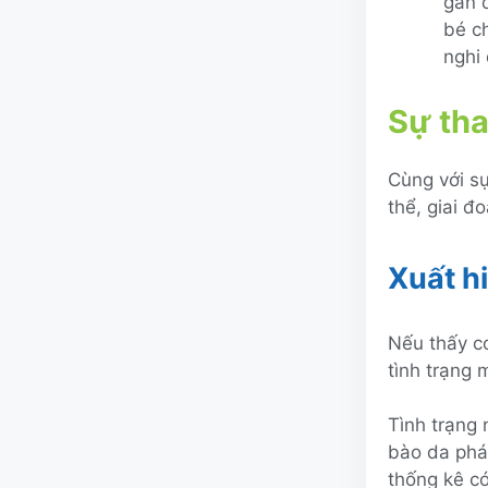
gan 
bé ch
nghi 
Sự tha
Cùng với sự
thể, giai đ
Xuất h
Nếu thấy cơ
tình trạng 
Tình trạng
bào da phát
thống kê c