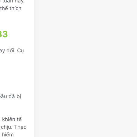
 tuần này,
thể thích
33
ay đổi. Cụ
bầu đã bị
 khiến tế
 chịu. Theo
y hiểm