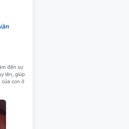
tuần
tâm đến sự
y lên, giúp
u của con ở