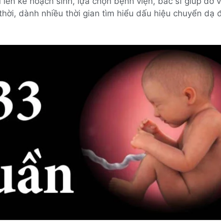
 lên kế hoạch sinh, lựa chọn bệnh viện, bác sĩ giúp đỡ 
thời, dành nhiều thời gian tìm hiểu dấu hiệu chuyển dạ 