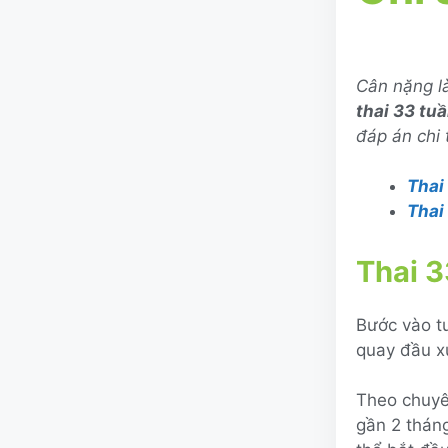
Cân nặng là
thai 33 tu
đáp án chi t
Thai
Thai
Thai 3
Bước vào tu
quay đầu x
Theo chuyên
gần 2 tháng