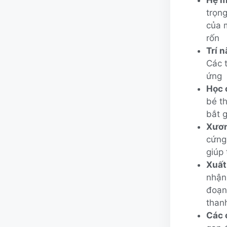
trọn
của 
rốn
Trí 
Các t
ứng 
Học 
bé th
bắt 
Xươn
cứng
giúp
Xuất
nhận 
đoạn
than
Các 