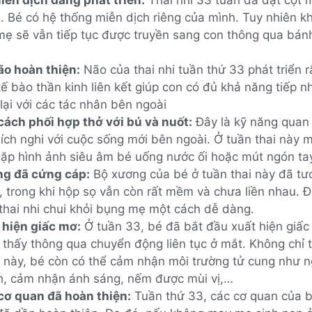
g. Bé có hệ thống miễn dịch riêng của mình. Tuy nhiên k
mẹ sẽ vẫn tiếp tục được truyền sang con thông qua bán
não hoàn thiện:
Não của thai nhi tuần thứ 33 phát triển r
ế bào thần kinh liên kết giúp con có đủ khả năng tiếp 
lại với các tác nhân bên ngoài
cách phối hợp thở với bú và nuốt:
Đây là kỹ năng quan 
ích nghi với cuộc sống mới bên ngoài. Ở tuần thai này 
gặp hình ảnh siêu âm bé uống nước ối hoặc mút ngón ta
g đã cứng cáp:
Bộ xương của bé ở tuần thai này đã tư
, trong khi hộp sọ vẫn còn rất mềm và chưa liền nhau. Đ
 thai nhi chui khỏi bụng mẹ một cách dễ dàng.
 hiện giấc mơ:
Ở tuần 33, bé đã bắt đầu xuất hiện giấc
thấy thông qua chuyển động liên tục ở mắt. Không chỉ th
 này, bé còn có thể cảm nhận môi trường tử cung như 
h, cảm nhận ánh sáng, nếm được mùi vị,…
cơ quan đã hoàn thiện:
Tuần thứ 33, các cơ quan của b