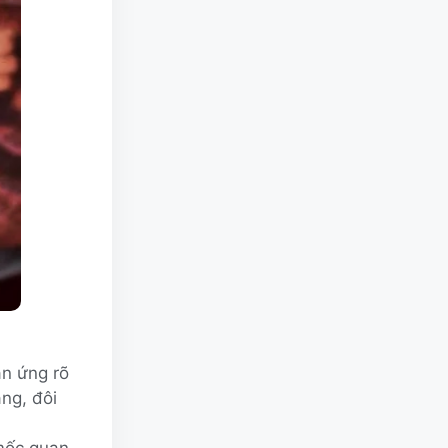
ản ứng rõ
ng, đôi
 mốc quan