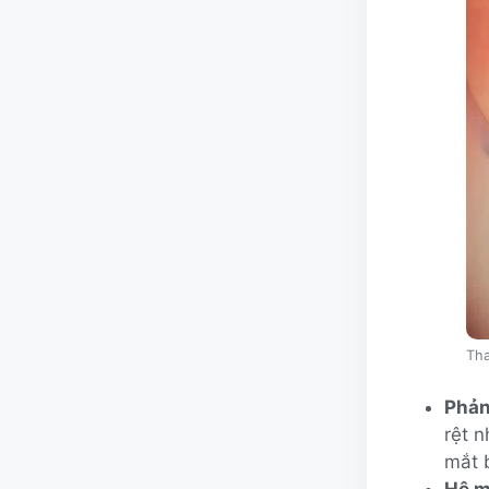
Tha
Phản
rệt 
mắt b
Hệ m