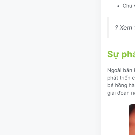
Chu 
? Xem
Sự phá
Ngoài băn 
phát triển 
bé hồng hào
giai đoạn n