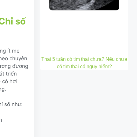
Chỉ số
ng ít mẹ
Theo chuyên
Thai 5 tuần có tim thai chưa? Nếu chưa
tương đương
có tim thai có nguy hiểm?
t triển
 có hơi
ng.
hỉ số như:
m