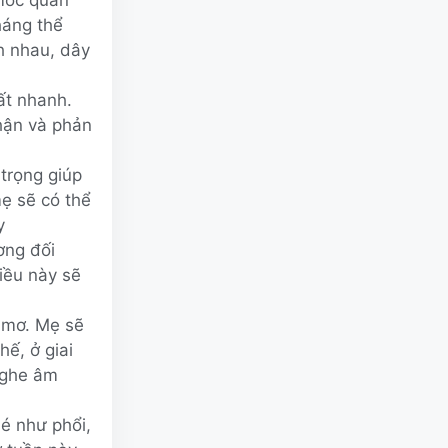
háng thể
h nhau, dây
ất nhanh.
nhận và phản
trọng giúp
mẹ sẽ có thể
y
ơng đối
iều này sẽ
 mơ. Mẹ sẽ
ế, ở giai
nghe âm
é như phổi,