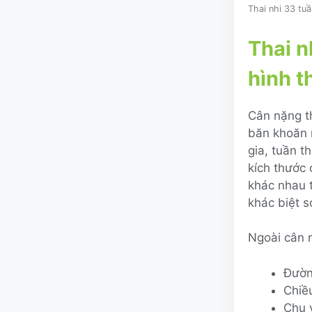
Thai nhi 33 tuầ
Thai n
hình t
Cân nặng t
băn khoăn 
gia, tuần 
kích thước 
khác nhau t
khác biệt s
Ngoài cân n
Đườn
Chiề
Chu 