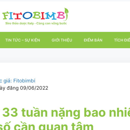
TIN TỨC – SỰ KIỆN
GIỚI THIỆU
ĐIỂM BÁN
TÍCH ĐI
c giả:
Fitobimbi
ày đăng
09/06/2022
 33 tuần nặng bao nh
số cần quan tâm