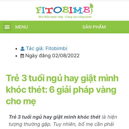
MENU
SẢN PHẨM
TRANG CHỦ
SẢN PHẨM
CHĂM SÓC TRẺ
TIN TỨC – SỰ KIỆN
GIỚI THIỆU
ĐIỂM BÁN
TÍCH ĐIỂM
Tác giả:
Fitobimbi
Ngày đăng
02/08/2022
Trẻ 3 tuổi ngủ hay giật mình
khóc thét: 6 giải pháp vàng
cho mẹ
Trẻ 3 tuổi ngủ hay giật mình khóc thét
là hiện
tượng thường gặp. Tuy nhiên, bố mẹ cần phải