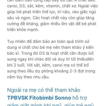
canxi, D3, sắt, kẽm, vitamin, chất xơ. Ngoài việc
giúp trẻ phát triển thể lực, trí não, vào giấc ngủ
sâu và ngon. Các hoạt chất này còn giúp tăng
cường đề kháng, giảm thiểu ốm vặt để bé phát
triển khỏe mạnh.
Tuy nhiên để đảm bảo an toàn quá trình sử
dung vi chất cho bé mẹ nên tham khảo ý kiến
bác sĩ. Trong đó D3 là hoạt chất cần được bổ
sung ngay khi chào đời và duy trì tối thiểuđến
khi 2 tuổi. Với sắt, kẽm, canxi mẹ có thể bổ
sung theo liều dự phòng khoảng 2-3 đợt trong
năm tùy theo nhu cầu.
Ngoài ra mẹ có thể tham khảo
TPBVSK Fitobimbi Sonno
hỗ trợ
giảm giật mình khi ngủ, giúp trẻ ngủ