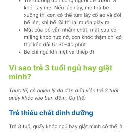
Trẻ thường ưỡn cong người để trườn ra
khỏi tay mẹ. Nếu lúc này, mẹ thả bé
xuống thì con có thể túm lấy cổ áo và đòi
bế lên, khi bế rồi thì lại muốn giãy ra
Mắt của bé vẫn nhắm chặt, mặt cau có,
miệng khóc nức nở, cơn khóc thậm chí có
thể kéo dài từ 30-40 phút
Bé chỉ ngủ khi mệt và thiếp đi
Vì sao trẻ 3 tuổi ngủ hay giật
mình?
Thực tế, có nhiều lý do dẫn đến việc trẻ 3 tuổi
quấy khóc vào ban đêm. Cụ thể:
Trẻ thiếu chất dinh dưỡng
Trẻ 3 tuổi quấy khóc ngủ hay giật mình có thể là