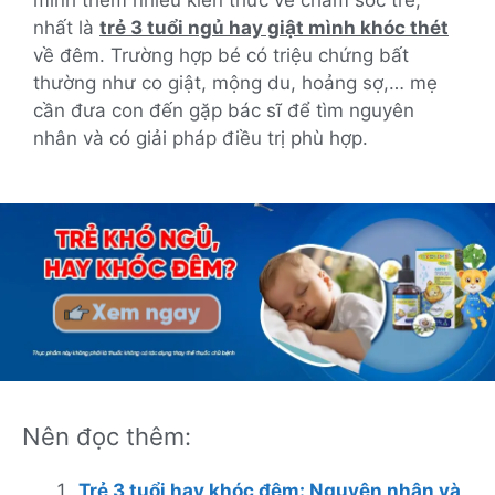
mình thêm nhiều kiến thức về chăm sóc trẻ,
nhất là
trẻ 3 tuổi ngủ hay giật mình khóc thét
về đêm. Trường hợp bé có triệu chứng bất
thường như co giật, mộng du, hoảng sợ,… mẹ
cần đưa con đến gặp bác sĩ để tìm nguyên
nhân và có giải pháp điều trị phù hợp.
Nên đọc thêm:
Trẻ 3 tuổi hay khóc đêm: Nguyên nhân và