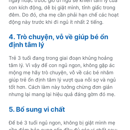
ngày hoặc trước giờ đi ngủ sẽ khiến tâm lý của
con kích động, dễ bị giật mình, tỉnh giấc trong
đêm. Do đó, cha mẹ cần phải hạn chế các hoạt
động này trước khi đi ngủ ít nhất 2 tiếng.
4. Trò chuyện, vỗ về giúp bé ổn
định tâm lý
Trẻ 3 tuổi đang trong giai đoạn khủng hoảng
tâm lý. Vì vậy để con ngủ ngon, không gặp ác
mộng mẹ hãy trò chuyện, vỗ về các bé nhằm
giúp trẻ ổn định tâm lý vượt qua nỗi sợ và ngủ
tốt hơn. Cách làm này tưởng chừng đơn giản
nhưng lại mang lại hiệu quả đáng gờm đó mẹ.
5. Bổ sung vi chất
Để bé 3 tuổi ngủ ngon, không bị giật mình mẹ
cần đảm bảo cung cấp đầy đủ các vi chất sau: