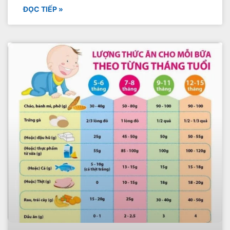
ĐỌC TIẾP »