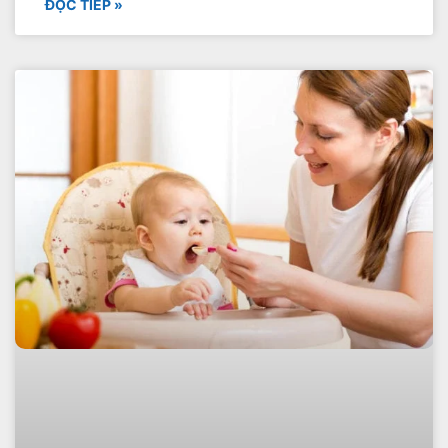
ĐỌC TIẾP »