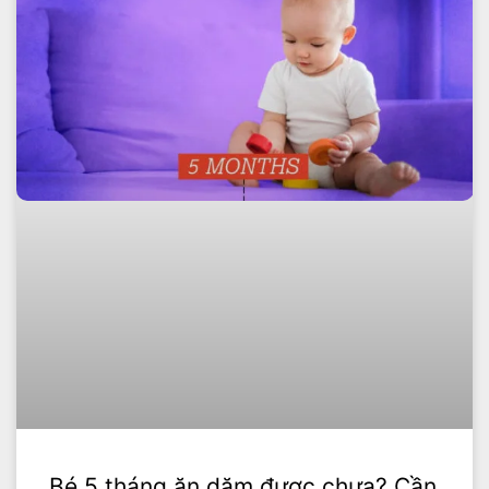
Bé 5 tháng ăn dặm được chưa? Cần