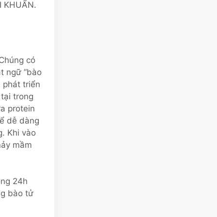
ỢI KHUẨN.
 Chúng có
ật ngữ ”bào
 phát triển
tại trong
ứa protein
hể dễ dàng
g. Khi vào
 nảy mầm
ong 24h
ng bào tử