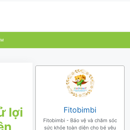
ỂM
 lợi
Fitobimbi
Fitobimbi - Bảo vệ và chăm sóc
ên
sức khỏe toàn diện cho bé yêu