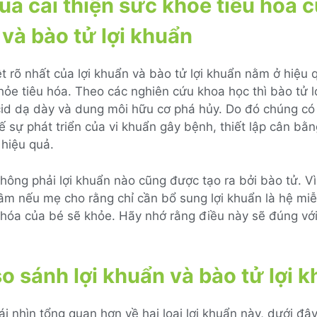
uả cải thiện sức khỏe tiêu hóa c
và bào tử lợi khuẩn
t rõ nhất của lợi khuẩn và bào tử lợi khuẩn nằm ở hiệu 
hỏe tiêu hóa. Theo các nghiên cứu khoa học thì bào tử l
cid dạ dày và dung môi hữu cơ phá hủy. Do đó chúng có
 sự phát triển của vi khuẩn gây bệnh, thiết lập cân bằng
 hiệu quả.
hông phải lợi khuẩn nào cũng được tạo ra bởi bào tử. Vì
 lầm nếu mẹ cho rằng chỉ cần bổ sung lợi khuẩn là hệ mi
hóa của bé sẽ khỏe. Hãy nhớ rằng điều này sẽ đúng với 
o sánh lợi khuẩn và bào tử lợi 
i nhìn tổng quan hơn về hai loại lợi khuẩn này, dưới đâ