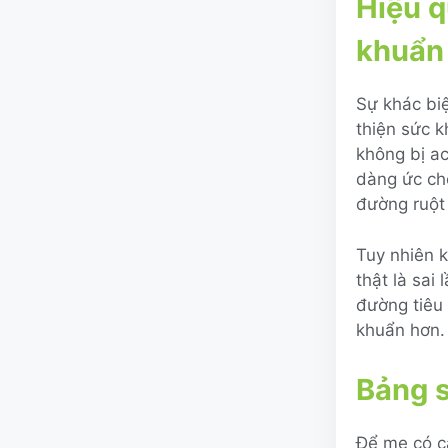
Hiệu q
khuẩn 
Sự khác biệ
thiện sức k
không bị a
dàng ức chế
đường ruột
Tuy nhiên k
thật là sai
đường tiêu 
khuẩn hơn.
Bảng s
Để mẹ có cá