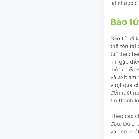
lại nhược 
Bào tử
Bào tử lợi
thể tồn tại
tử” theo ti
khi gặp điề
một chiếc k
và axit ami
vượt qua ch
đến ruột n
trở thành l
Theo các c
đầu. Dù cho
vẫn sẽ phát