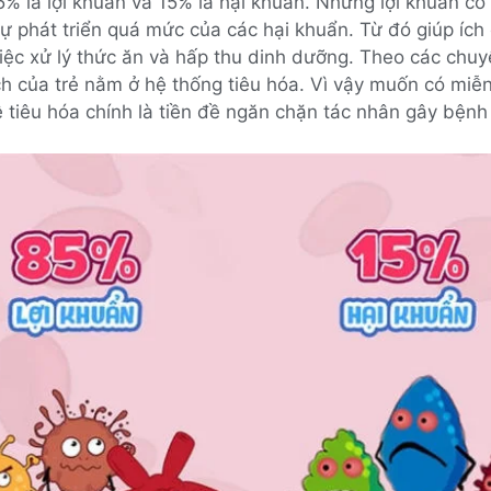
% là lợi khuẩn và 15% là hại khuẩn. Những lợi khuẩn c
ự phát triển quá mức của các hại khuẩn. Từ đó giúp ích 
iệc xử lý thức ăn và hấp thu dinh dưỡng. Theo các chu
h của trẻ nằm ở hệ thống tiêu hóa. Vì vậy muốn có miễ
 tiêu hóa chính là tiền đề ngăn chặn tác nhân gây bện