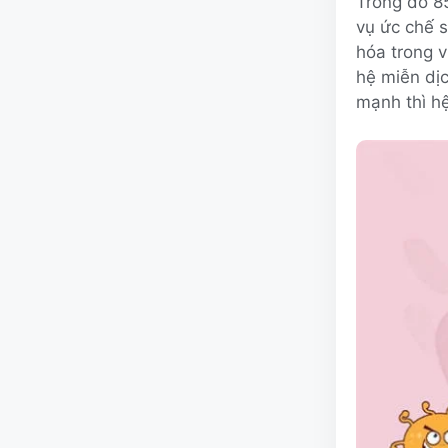
Trong đó 85
vụ ức chế s
hóa trong v
hệ miễn dịc
mạnh thì hệ