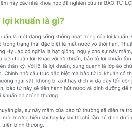
điểm này các nhà khoa học đã nghiên cứu ra BÀO TỬ L
 lợi khuẩn là gì?
 khuẩn là một dạng sống không hoạt động của lợi khuẩn.
 ở trong trạng thái đặc biệt là mất nước vô thời hạn. Thu
ếng Hy Lạp có nghĩa là hạt giống, ngụ ý cho sự nảy mầm,
u kiện thuận lợi. Khác với lợi khuẩn, bảo tử lợi khuẩn tồn 
én thần kỳ. Với lõi là lợi khuẩn, xung quanh là lớp áo ch
n. Chính nhờ cấu trúc đặc biệt mà bào tử lợi khuẩn có t
ướng ngại vật, không bị axit hay dịch vị dạ dày tấn côn
on, bào tử này sẽ tiến hành hút nước và dinh dưỡng để
ợi khuẩn như bình thường.
huyên gia, sự nảy mầm của bào tử thường sẽ diễn ra tr
 môi trường hiếu khí hay kỵ khí thì chỉ cần đủ dinh dưỡ
 triển bình thường.