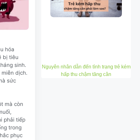
êu hóa
 bị tiêu
háng sinh.
Nguyên nhân dẫn đến tình trạng trẻ kém
 miễn dịch.
hấp thu chậm tăng cân
 mà sức
uột mà còn
muối,
i phải tiếp
ống trong
 khắc phục