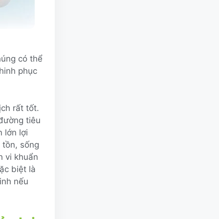
húng có thể
chinh phục
ch rất tốt.
 đường tiêu
 lớn lợi
 tồn, sống
h vi khuẩn
ặc biệt là
sinh nếu