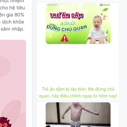
ó một nhiệm
cho hệ tiêu
yên gia 80%
n dịch khỏe
h xâm nhập.
Trẻ ăn dặm bị táo bón: Mẹ đừng chủ
quan, hãy điều chỉnh ngay từ hôm nay!