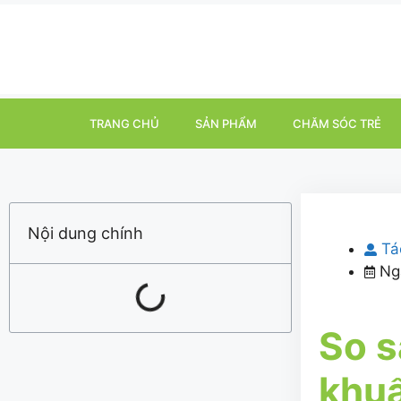
TRANG CHỦ
SẢN PHẨM
CHĂM SÓC TRẺ
Nội dung chính
Tá
Ng
So s
khuẩ