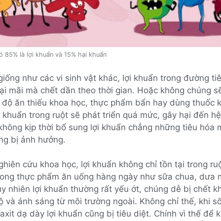
ó 85% là lợi khuẩn và 15% hại khuẩn
giống như các vi sinh vật khác, lợi khuẩn trong đường ti
ại mãi mà chết dần theo thời gian. Hoặc không chúng sẽ
ế độ ăn thiếu khoa học, thực phẩm bẩn hay dùng thuốc k
 khuẩn trong ruột sẽ phát triển quá mức, gây hại đến hệ
không kịp thời bổ sung lợi khuẩn chẳng những tiêu hóa
ng bị ảnh hưởng.
hiên cứu khoa học, lợi khuẩn không chỉ tồn tại trong r
trong thực phẩm ăn uống hàng ngày như sữa chua, dưa 
y nhiên lợi khuẩn thường rất yếu ớt, chúng dễ bị chết kh
ộ và ánh sáng từ môi trường ngoài. Không chỉ thế, khi s
axit dạ dày lợi khuẩn cũng bị tiêu diệt. Chính vì thế để