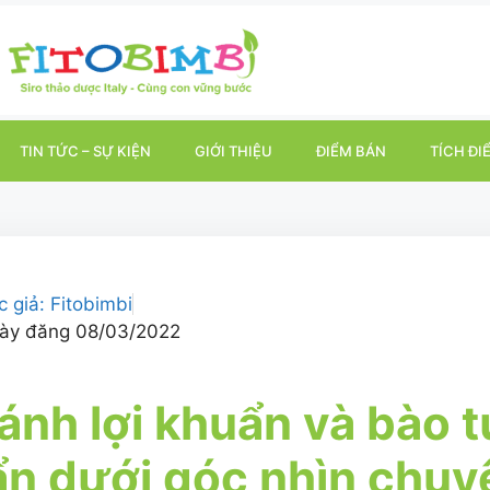
TIN TỨC – SỰ KIỆN
GIỚI THIỆU
ĐIỂM BÁN
TÍCH ĐI
c giả:
Fitobimbi
ày đăng
08/03/2022
ánh lợi khuẩn và bào tử
n dưới góc nhìn chuy