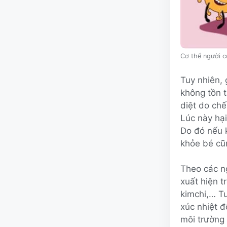
Cơ thể người c
Tuy nhiên, 
không tồn t
diệt do ch
Lúc này hại
Do đó nếu 
khỏe bé cũ
Theo các ng
xuất hiện 
kimchi,… Tu
xúc nhiệt đ
môi trường 