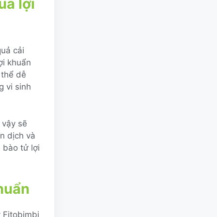
ủa lợi
quả cải
ợi khuẩn
 thể dễ
 vi sinh
 vậy sẽ
ễn dịch và
bào tử lợi
khuẩn
y Fitobimbi