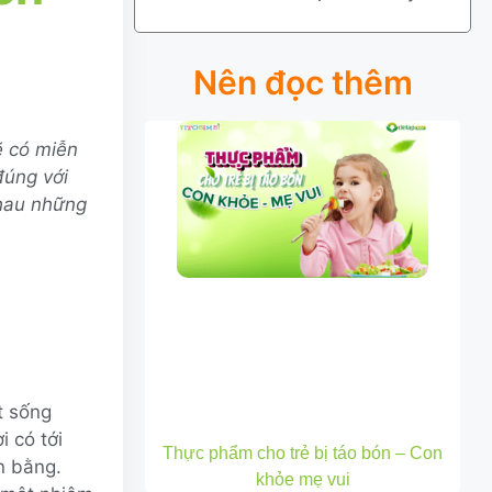
Nên đọc thêm
ẽ có miễn
đúng với
nhau những
ật sống
i có tới
Thực phẩm cho trẻ bị táo bón – Con
n bằng.
khỏe mẹ vui