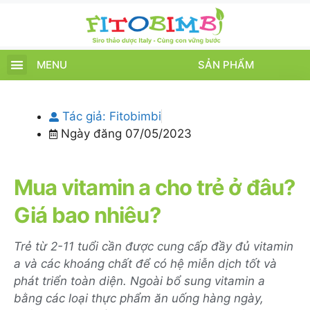
MENU
SẢN PHẨM
TRANG CHỦ
SẢN PHẨM
CHĂM SÓC TRẺ
TIN TỨC – SỰ KIỆN
GIỚI THIỆU
ĐIỂM BÁN
TÍCH ĐIỂM
Tác giả:
Fitobimbi
Ngày đăng
07/05/2023
Mua vitamin a cho trẻ ở đâu?
Giá bao nhiêu?
Trẻ từ 2-11 tuổi cần được cung cấp đầy đủ vitamin
a và các khoáng chất để có hệ miễn dịch tốt và
phát triển toàn diện. Ngoài bổ sung vitamin a
bằng các loại thực phẩm ăn uống hàng ngày,